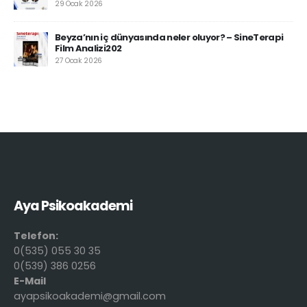
29 Ocak 2026
Beyza’nın iç dünyasında neler oluyor? – SineTerapi
Film Analizi202
27 Ocak 2026
Aya Psikoakademi
Telefon:
0(535) 055 30 35
0(539) 386 0256
E-Mail
ayapsikoakademi@gmail.com