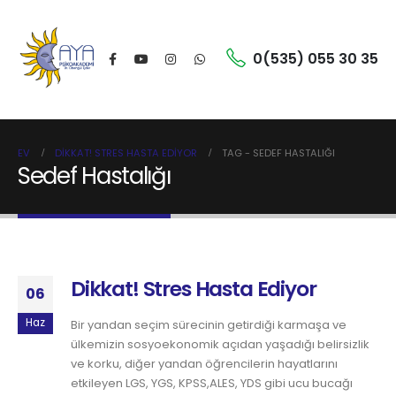
0(535) 055 30 35
EV
DIKKAT! STRES HASTA EDIYOR
TAG -
SEDEF HASTALIĞI
Sedef Hastalığı
Dikkat! Stres Hasta Ediyor
06
Haz
Bir yandan seçim sürecinin getirdiği karmaşa ve
ülkemizin sosyoekonomik açıdan yaşadığı belirsizlik
ve korku, diğer yandan öğrencilerin hayatlarını
etkileyen LGS, YGS, KPSS,ALES, YDS gibi ucu bucağı