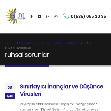
0(535) 055 30 35
EV
SINIRLAYICI İNANÇLAR VE DÜŞÜNCE VIRÜSLERI
TAG -
RUHSAL SORUNLAR
ruhsal sorunlar
Sınırlayıcı İnançlar ve Düşünce
28
Virüsleri
Şub
21.yüzyılın sihirli kelimesi “Değişim” , vazgeçilmez
kavramı ise “Kişisel Gelişim” oldu…Gerek bireysel