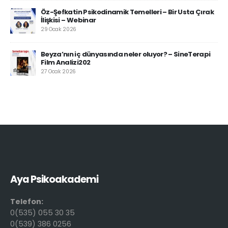
Öz-Şefkatin Psikodinamik Temelleri – Bir Usta Çırak
İlişkisi – Webinar
29 Ocak 2026
Beyza’nın iç dünyasında neler oluyor? – SineTerapi
Film Analizi202
27 Ocak 2026
Aya Psikoakademi
Telefon:
0(535) 055 30 35
0(539) 386 0256