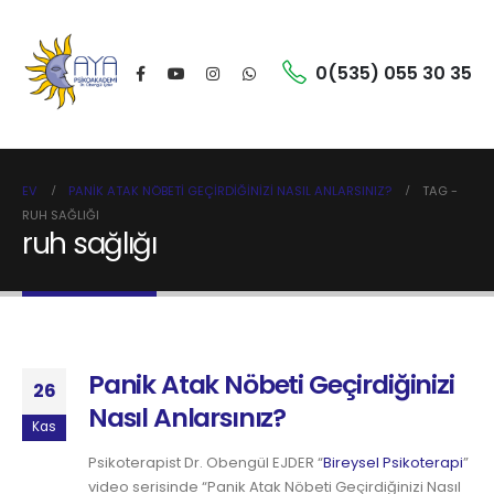
0(535) 055 30 35
EV
PANIK ATAK NÖBETI GEÇIRDIĞINIZI NASIL ANLARSINIZ?
TAG -
RUH SAĞLIĞI
ruh sağlığı
Panik Atak Nöbeti Geçirdiğinizi
26
Nasıl Anlarsınız?
Kas
Psikoterapist Dr. Obengül EJDER “
Bireysel Psikoterapi
”
video serisinde “Panik Atak Nöbeti Geçirdiğinizi Nasıl