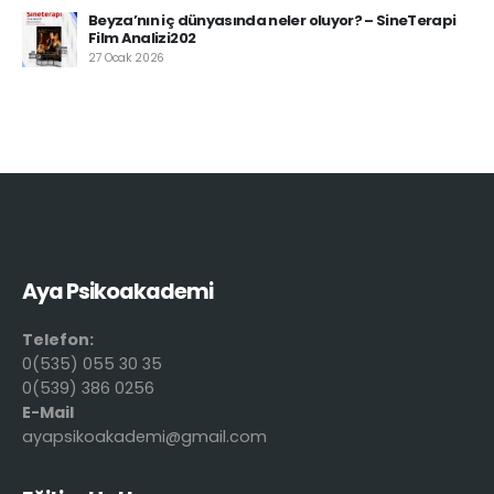
Beyza’nın iç dünyasında neler oluyor? – SineTerapi
Film Analizi202
27 Ocak 2026
Aya Psikoakademi
Telefon:
0(535) 055 30 35
0(539) 386 0256
E-Mail
ayapsikoakademi@gmail.com