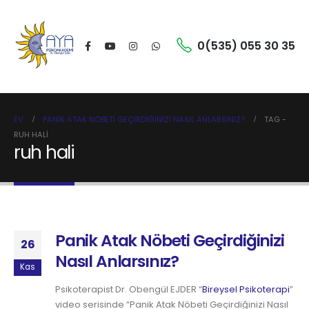
0(535) 055 30 35
EV
PANIK ATAK NÖBETI GEÇIRDIĞINIZI NASIL ANLARSINIZ?
TAG -
RUH HALI
ruh hali
Panik Atak Nöbeti Geçirdiğinizi
26
Nasıl Anlarsınız?
Kas
Psikoterapist Dr. Obengül EJDER “
Bireysel Psikoterapi
”
video serisinde “Panik Atak Nöbeti Geçirdiğinizi Nasıl