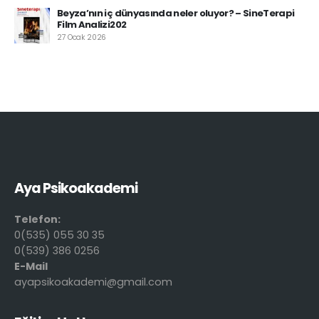
Beyza’nın iç dünyasında neler oluyor? – SineTerapi
Film Analizi202
27 Ocak 2026
Aya Psikoakademi
Telefon:
0(535) 055 30 35
0(539) 386 0256
E-Mail
ayapsikoakademi@gmail.com