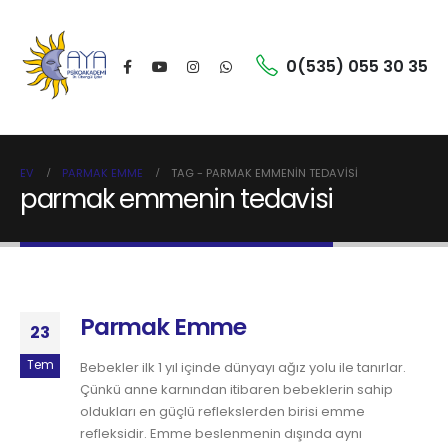
0(535) 055 30 35
EV
PARMAK EMME
TAG -
PARMAK EMMENIN TEDAVISI
parmak emmenin tedavisi
Parmak Emme
23
Tem
Bebekler ilk 1 yıl içinde dünyayı ağız yolu ile tanırlar.
Çünkü anne karnından itibaren bebeklerin sahip
oldukları en güçlü reflekslerden birisi emme
refleksidir. Emme beslenmenin dışında aynı