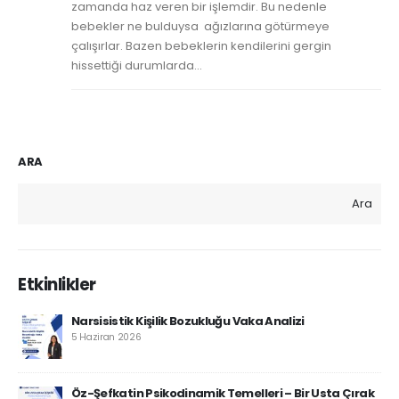
zamanda haz veren bir işlemdir. Bu nedenle
bebekler ne bulduysa ağızlarına götürmeye
çalışırlar. Bazen bebeklerin kendilerini gergin
hissettiği durumlarda...
ARA
Ara
Etkinlikler
Narsisistik Kişilik Bozukluğu Vaka Analizi
5 Haziran 2026
Öz-Şefkatin Psikodinamik Temelleri – Bir Usta Çırak