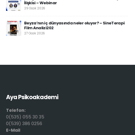
İlişkisi – Webinar
29 Ocak 2026
Beyza’nın iç dünyasında neler oluyor? – SineTerapi
Film Analizi202
27 Ocak 2026
Aya Psikoakademi
Telefon:
0(535) 055 30 35
0(539) 386 0256
E-Mail