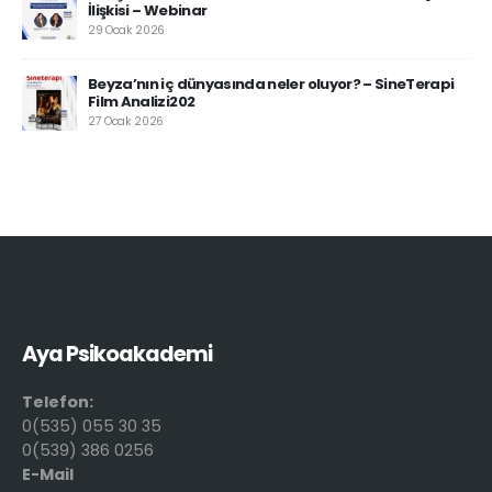
İlişkisi – Webinar
29 Ocak 2026
Beyza’nın iç dünyasında neler oluyor? – SineTerapi
Film Analizi202
27 Ocak 2026
Aya Psikoakademi
Telefon:
0(535) 055 30 35
0(539) 386 0256
E-Mail