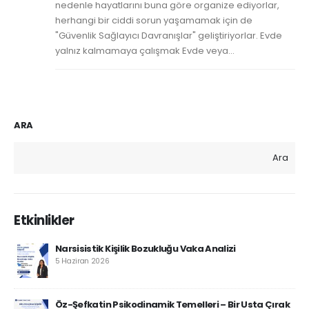
nedenle hayatlarını buna göre organize ediyorlar,
herhangi bir ciddi sorun yaşamamak için de
"Güvenlik Sağlayıcı Davranışlar" geliştiriyorlar. Evde
yalnız kalmamaya çalışmak Evde veya...
ARA
Ara
Etkinlikler
Narsisistik Kişilik Bozukluğu Vaka Analizi
5 Haziran 2026
Öz-Şefkatin Psikodinamik Temelleri – Bir Usta Çırak