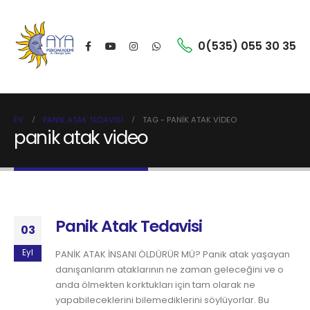
0(535) 055 30 35
EV
PANIK ATAK TEDAVISI
TAG -
PANIK ATAK VIDEO
panik atak video
Panik Atak Tedavisi
03
Eyl
PANİK ATAK İNSANI ÖLDÜRÜR MÜ? Panik atak yaşayan
danışanlarım ataklarının ne zaman geleceğini ve o
anda ölmekten korktukları için tam olarak ne
yapabileceklerini bilemediklerini söylüyorlar. Bu