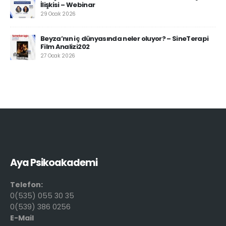
İlişkisi – Webinar
29 Ocak 2026
Beyza’nın iç dünyasında neler oluyor? – SineTerapi
Film Analizi202
27 Ocak 2026
Aya Psikoakademi
Telefon:
0(535) 055 30 35
0(539) 386 0256
E-Mail