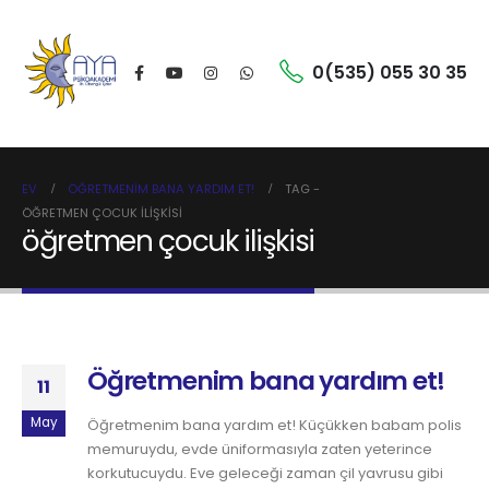
0(535) 055 30 35
EV
ÖĞRETMENIM BANA YARDIM ET!
TAG -
ÖĞRETMEN ÇOCUK ILIŞKISI
öğretmen çocuk ilişkisi
Öğretmenim bana yardım et!
11
May
Öğretmenim bana yardım et! Küçükken babam polis
memuruydu, evde üniformasıyla zaten yeterince
korkutucuydu. Eve geleceği zaman çil yavrusu gibi