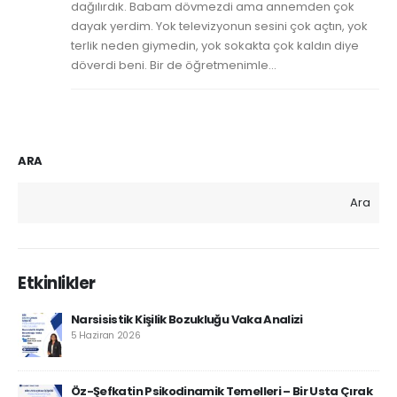
dağılırdık. Babam dövmezdi ama annemden çok
dayak yerdim. Yok televizyonun sesini çok açtın, yok
terlik neden giymedin, yok sokakta çok kaldın diye
döverdi beni. Bir de öğretmenimle...
ARA
Ara
Etkinlikler
Narsisistik Kişilik Bozukluğu Vaka Analizi
5 Haziran 2026
Öz-Şefkatin Psikodinamik Temelleri – Bir Usta Çırak