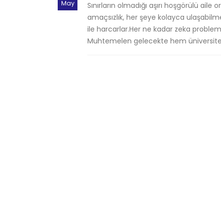
May
Sınırların olmadığı aşırı hoşgörülü aile 
amaçsızlık, her şeye kolayca ulaşabilmen
ile harcarlar.Her ne kadar zeka proble
Muhtemelen gelecekte hem üniversite.