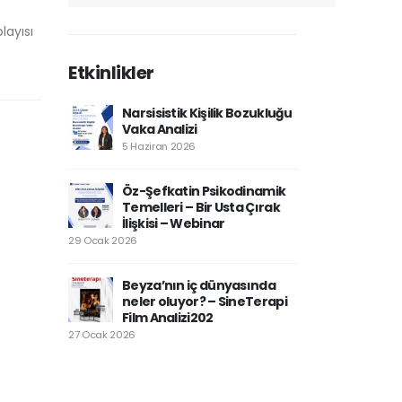
layısı
Etkinlikler
Narsisistik Kişilik Bozukluğu
Vaka Analizi
5 Haziran 2026
Öz-Şefkatin Psikodinamik
Temelleri – Bir Usta Çırak
İlişkisi – Webinar
29 Ocak 2026
Beyza’nın iç dünyasında
neler oluyor? – SineTerapi
Film Analizi202
27 Ocak 2026