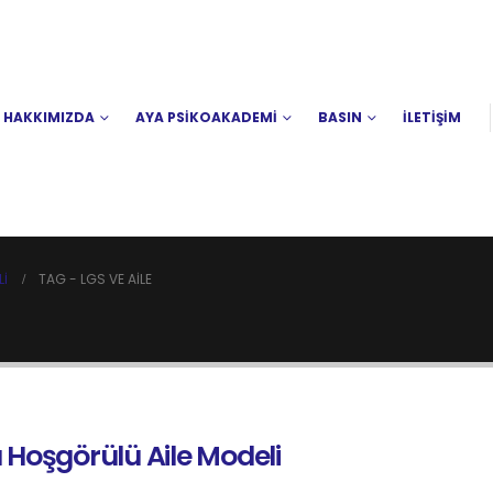
HAKKIMIZDA
AYA PSİKOAKADEMİ
BASIN
İLETİŞİM
LI
TAG -
LGS VE AILE
ı Hoşgörülü Aile Modeli