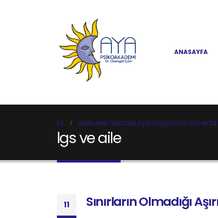
ANASAYFA
EV
SINIRLARIN OLMADIĞI AŞIRI HOŞGÖRÜLÜ AILE MODE
lgs ve aile
Sınırların Olmadığı Aşır
11