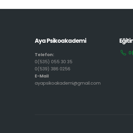
Aya Psikoakademi
Eğiti
0
Telefon:
0(535) 055 30 35
0(539) 386 0256
E-Mail
ayapsikoakademi@gmail.com