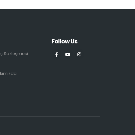
Follow Us
ış Sözleşmesi
kımızda