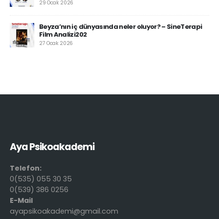
29 Ocak 2026
Beyza’nın iç dünyasında neler oluyor? – SineTerapi
Film Analizi202
27 Ocak 2026
Aya Psikoakademi
Telefon:
0(535) 055 30 35
0(539) 386 0256
E-Mail
ayapsikoakademi@gmail.com