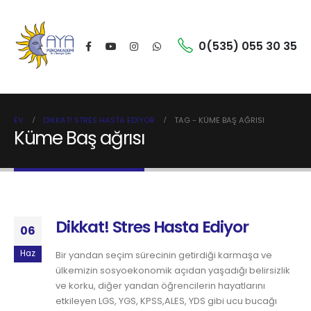
0(535) 055 30 35
EV
DIKKAT! STRES HASTA EDIYOR
TAG -
KÜME BAŞ AĞRISI
Küme Baş ağrısı
Dikkat! Stres Hasta Ediyor
06
Haz
Bir yandan seçim sürecinin getirdiği karmaşa ve
ülkemizin sosyoekonomik açıdan yaşadığı belirsizlik
ve korku, diğer yandan öğrencilerin hayatlarını
etkileyen LGS, YGS, KPSS,ALES, YDS gibi ucu bucağı