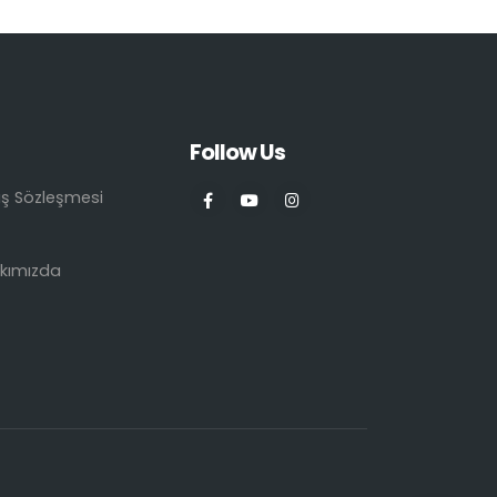
Follow Us
ış Sözleşmesi
kımızda