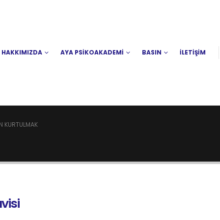
HAKKIMIZDA
AYA PSİKOAKADEMİ
BASIN
İLETİŞİM
N KURTULMAK
visi