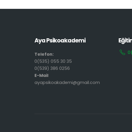
Aya Psikoakademi
Eğiti
0
Telefon:
0(535) 055 30 35
0(539) 386 0256
E-Mail
ayapsikoakademi@gmail.com