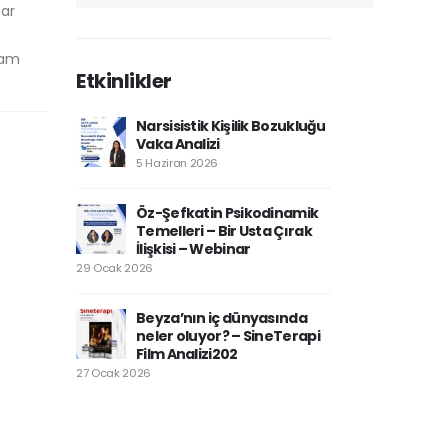
mar
aşam
Etkinlikler
Narsisistik Kişilik Bozukluğu
Vaka Analizi
5 Haziran 2026
Öz-Şefkatin Psikodinamik
Temelleri – Bir Usta Çırak
İlişkisi – Webinar
29 Ocak 2026
Beyza’nın iç dünyasında
neler oluyor? – SineTerapi
Film Analizi202
27 Ocak 2026