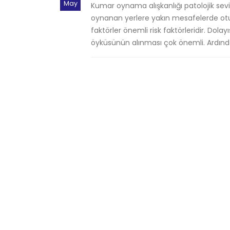
May
Kumar oynama alışkanlığı patolojik sev
oynanan yerlere yakın mesafelerde oturm
faktörler önemli risk faktörleridir. Dol
öyküsünün alınması çok önemli. Ardında