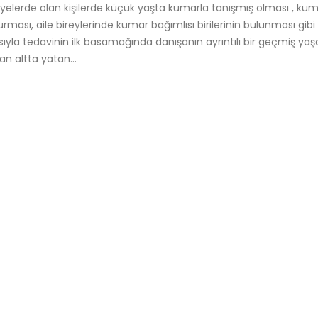
iyelerde olan kişilerde küçük yaşta kumarla tanışmış olması , ku
ası, aile bireylerinde kumar bağımlısı birilerinin bulunması gibi
ayısıyla tedavinin ilk basamağında danışanın ayrıntılı bir geçmiş y
n altta yatan...