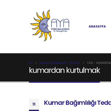
ANASAYFA
EV
KUMAR BAĞIMLILIĞI TEDAVISI
TAG -
KUMARDA
kumardan kurtulmak
Kumar Bağımlılığı Teda
11