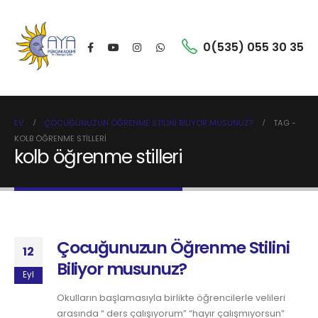
0(535) 055 30 35
EV
ÇOCUĞUNUZUN ÖĞRENME STILINI BILIYOR MUSUNUZ?
TAG -
KOLB ÖĞRENME STILLERI
kolb öğrenme stilleri
Çocuğunuzun Öğrenme Stilini
12
Biliyor musunuz?
Eyl
Okulların başlamasıyla birlikte öğrencilerle velileri
arasında “ ders çalışıyorum” “hayır çalışmıyorsun”