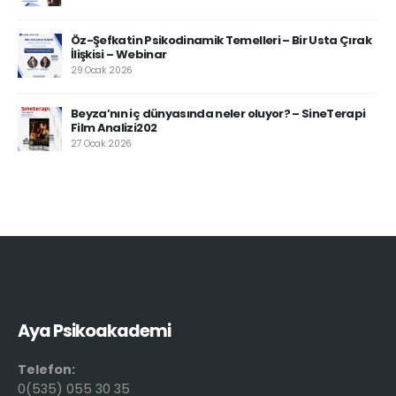
Öz-Şefkatin Psikodinamik Temelleri – Bir Usta Çırak
İlişkisi – Webinar
29 Ocak 2026
Beyza’nın iç dünyasında neler oluyor? – SineTerapi
Film Analizi202
27 Ocak 2026
Aya Psikoakademi
Telefon:
0(535) 055 30 35