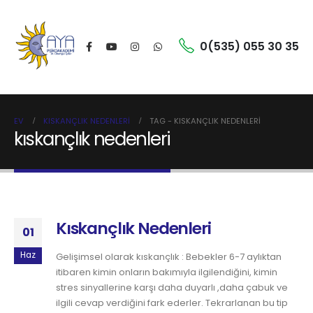
0(535) 055 30 35
EV
KISKANÇLIK NEDENLERI
TAG -
KISKANÇLIK NEDENLERI
kıskançlık nedenleri
Kıskançlık Nedenleri
01
Haz
Gelişimsel olarak kıskançlık : Bebekler 6-7 aylıktan
itibaren kimin onların bakımıyla ilgilendiğini, kimin
stres sinyallerine karşı daha duyarlı ,daha çabuk ve
ilgili cevap verdiğini fark ederler. Tekrarlanan bu tip