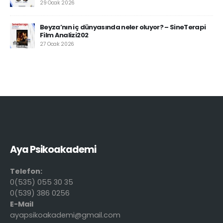
29 Ocak 2026
Beyza’nın iç dünyasında neler oluyor? – SineTerapi
Film Analizi202
27 Ocak 2026
Aya Psikoakademi
Telefon:
0(535) 055 30 35
0(539) 386 0256
E-Mail
ayapsikoakademi@gmail.com