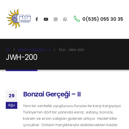
0(535) 055 30 35
EV
BONZAI GERÇEĞI – II
TAG -
JWH-200
JWH-200
Bonzai Gerçeği – II
29
Ağu
Yeni bir sentetik uyuşturucu furyası ile karşı karşıyayız.
Türkiye’nin dört bir yanında esrar, extasy, bonzai,
kokain ve eroin satışları giderek artıyor. Hedef kitle
çocuklar. Onların harçlıklarıyla alabilecekleri kadar