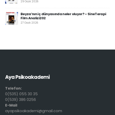
29 Ocak 2026
Beyza’nın iç dünyasında neler oluyor? – SineTerapi
Film Analizi202
27 Ocak 2026
Aya Psikoakademi
Telefon:
0(535) 055 30 35
0(539) 386 0256
E-Mail
ayapsikoakademi@gmail.com