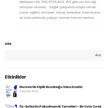
etkileyen LGS, YGS, KPSS,ALES, YDS gibi ucu bucağı
olmayan sınavlar… Sağlık çalışanları başta olmak
üzere, eğitim, emniyet , hukuk, belediye, basın,kamu
ve özel sektörde çalışan hemen hemen herkes...
ARA
Ara
Etkinlikler
Narsisistik Kişilik Bozukluğu Vaka Analizi
5 Haziran 2026
Öz-Şefkatin Psikodinamik Temelleri – Bir Usta Çırak