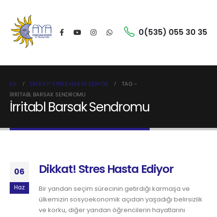
0(535) 055 30 35
EV
DIKKAT! STRES HASTA EDIYOR
TAG -
İRRITABL BARSAK SENDROMU
İrritabl Barsak Sendromu
Dikkat! Stres Hasta Ediyor
06
Haz
Bir yandan seçim sürecinin getirdiği karmaşa ve
ülkemizin sosyoekonomik açıdan yaşadığı belirsizlik
ve korku, diğer yandan öğrencilerin hayatlarını