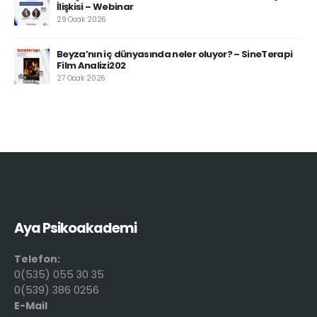
İlişkisi – Webinar
29 Ocak 2026
Beyza’nın iç dünyasında neler oluyor? – SineTerapi
Film Analizi202
27 Ocak 2026
Aya Psikoakademi
Telefon:
0(535) 055 30 35
0(539) 386 0256
E-Mail