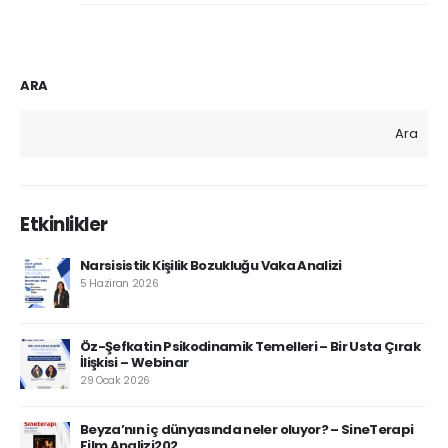
ARA
Ara
Etkinlikler
Narsisistik Kişilik Bozukluğu Vaka Analizi
5 Haziran 2026
Öz-Şefkatin Psikodinamik Temelleri – Bir Usta Çırak
İlişkisi – Webinar
29 Ocak 2026
Beyza’nın iç dünyasında neler oluyor? – SineTerapi
Film Analizi202