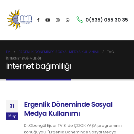
0(535) 055 30 35
EV
ERGENLIK DÖNEMINDE SOSYAL MEDYA KULLANIMI
TAG -
INTERNET BAĞIMLILIĞI
internet bağımlılığı
Ergenlik Döneminde Sosyal
31
Medya Kullanımı
May
Dr.Obengül Ejder TV 8 'de ÇOOK YAŞA programının
konuğuydu. "Ergenlik Döneminde Sosyal Medya