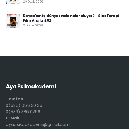
29 Ocak 2026
Beyza’nın iç dünyasında neler oluyor? – SineTerapi
Film Analizi202
27 Ocak 2026
Aya Psikoakademi
Telefon:
0(535) 055 30 35
0(539) 386 0256
E-Mail
ayapsikoakademi@gmail.com