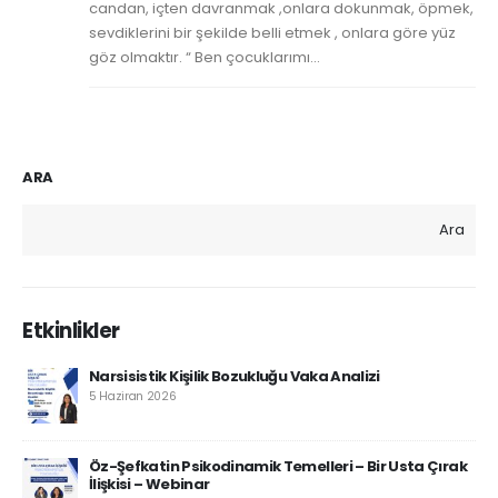
candan, içten davranmak ,onlara dokunmak, öpmek,
sevdiklerini bir şekilde belli etmek , onlara göre yüz
göz olmaktır. “ Ben çocuklarımı...
ARA
Ara
Etkinlikler
Narsisistik Kişilik Bozukluğu Vaka Analizi
5 Haziran 2026
Öz-Şefkatin Psikodinamik Temelleri – Bir Usta Çırak
İlişkisi – Webinar