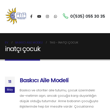
0(535) 055 30 35
EV
BASKICI AILE MODELI
TAG -
INATÇI ÇOCUK
inatçı çocuk
Baskıcı Aile Modeli
11
May
Baskıcı ve otoriter aile tutumu, çocuk üzerindeki
de¬netimin aşın; ancak çocuğa karşı duyarlılığın
düşük olduğu tutumdur. Anne babanın çocuğuyla
ilişkilerinde hep bir mesafe vardır. Çocuklarına