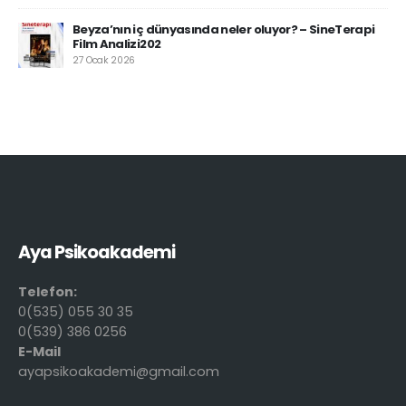
Beyza’nın iç dünyasında neler oluyor? – SineTerapi
Film Analizi202
27 Ocak 2026
Aya Psikoakademi
Telefon:
0(535) 055 30 35
0(539) 386 0256
E-Mail
ayapsikoakademi@gmail.com