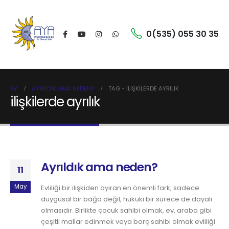
0(535) 055 30 35
EV
AYRILDIK AMA NEDEN?
TAG -
ILIŞKILERDE AYRILIK
ilişkilerde ayrılık
Ayrıldık ama neden?
11
May
Evliliği bir ilişkiden ayıran en önemli fark; sadece
duygusal bir bağa değil, hukuki bir sürece de dayalı
olmasıdır. Birlikte çocuk sahibi olmak, ev, araba gibi
çeşitli mallar edinmek veya borç sahibi olmak evliliği