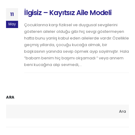
İlgisiz – Kayıtsız Aile Modeli
11
May
Çocuklarına karşı fiziksel ve duygusal sevgilerini
gösteren aileler olduğu gibi hiç sevgi göstermeyen
hatta bunu yanlış kabul eden ailelerde vardır.Özellikle
geçmiş yıllarda, çocuğu kucağa almak, bir
başkasının yanında sevip öpmek ayıp sayılmıştır. Hala
“babam benim hiç başımı okşamadı “ veya annem
beni kucağına alıp sevmedi,...
ARA
Ara