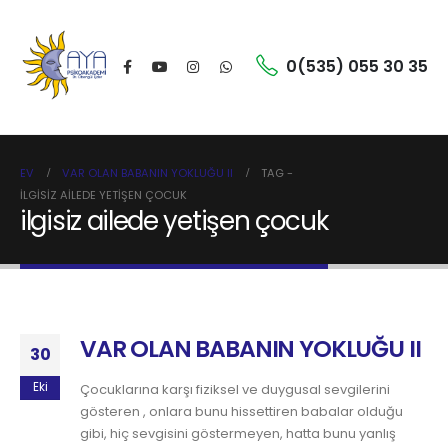
0(535) 055 30 35
EV
VAR OLAN BABANIN YOKLUĞU II
TAG -
ILGISIZ AILEDE YETIŞEN ÇOCUK
ilgisiz ailede yetişen çocuk
VAR OLAN BABANIN YOKLUĞU II
30
Eki
Çocuklarına karşı fiziksel ve duygusal sevgilerini
gösteren , onlara bunu hissettiren babalar olduğu
gibi, hiç sevgisini göstermeyen, hatta bunu yanlış