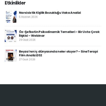
Etkinlikler
Narsisistik Kişilik Bozukluğu Vaka Analizi
5 Haziran 2026
Öz-Şefkatin Psikodinamik Temelleri – Bir Usta Çırak
İlişkisi – Webinar
29 Ocak 2026
Beyza’nın iç dünyasında neler oluyor? – SineTerapi
Film Analizi202
27 Ocak 2026