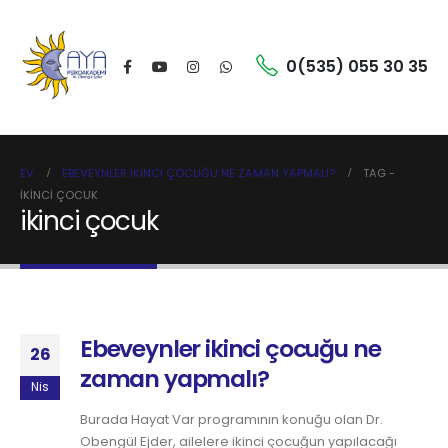
0(535) 055 30 35
EV
EBEVEYNLER IKINCI ÇOCUĞU NE ZAMAN YAPMALI?
TAG -
IKINCI ÇOCUK
ikinci çocuk
Ebeveynler ikinci çocuğu ne
26
zaman yapmalı?
Nis
Burada Hayat Var programının konuğu olan Dr.
Obengül Ejder, ailelere ikinci çocuğun yapılacağı