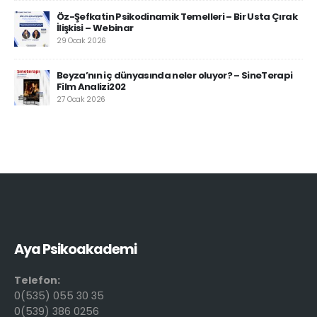
Öz-Şefkatin Psikodinamik Temelleri – Bir Usta Çırak
İlişkisi – Webinar
29 Ocak 2026
Beyza’nın iç dünyasında neler oluyor? – SineTerapi
Film Analizi202
27 Ocak 2026
Aya Psikoakademi
Telefon:
0(535) 055 30 35
0(539) 386 0256