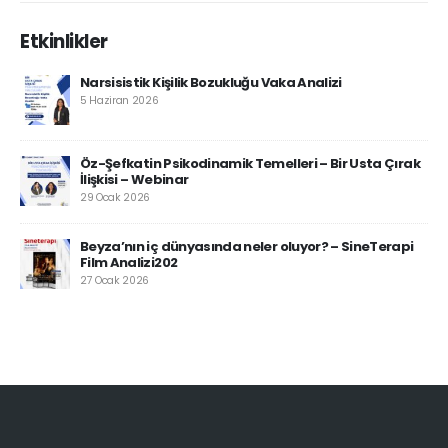
Etkinlikler
Narsisistik Kişilik Bozukluğu Vaka Analizi
5 Haziran 2026
Öz-Şefkatin Psikodinamik Temelleri – Bir Usta Çırak
İlişkisi – Webinar
29 Ocak 2026
Beyza’nın iç dünyasında neler oluyor? – SineTerapi
Film Analizi202
27 Ocak 2026