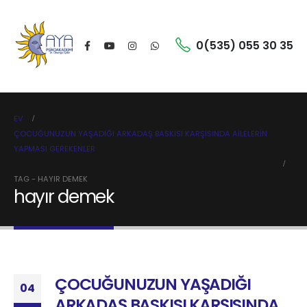
0(535) 055 30 35
EV
ÇOCUĞUNUZUN YAŞADIĞI ARKADAŞ BASKISI KARŞISINDA AİLELERİN
YAPMASI GEREKENLER
TAG -
HAYIR DEMEK
hayır demek
ÇOCUĞUNUZUN YAŞADIĞI
04
ARKADAŞ BASKISI KARŞISINDA