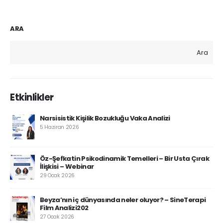
ARA
Ara
Etkinlikler
Narsisistik Kişilik Bozukluğu Vaka Analizi
5 Haziran 2026
Öz-Şefkatin Psikodinamik Temelleri – Bir Usta Çırak
İlişkisi – Webinar
29 Ocak 2026
Beyza’nın iç dünyasında neler oluyor? – SineTerapi
Film Analizi202
27 Ocak 2026