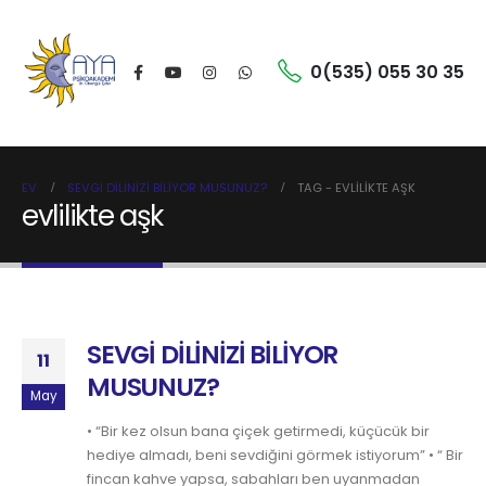
0(535) 055 30 35
EV
SEVGİ DİLİNİZİ BİLİYOR MUSUNUZ?
TAG -
EVLILIKTE AŞK
evlilikte aşk
SEVGİ DİLİNİZİ BİLİYOR
11
MUSUNUZ?
May
• “Bir kez olsun bana çiçek getirmedi, küçücük bir
hediye almadı, beni sevdiğini görmek istiyorum” • “ Bir
fincan kahve yapsa, sabahları ben uyanmadan