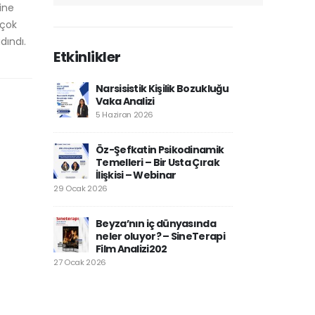
ğine
 çok
dındı.
Etkinlikler
Narsisistik Kişilik Bozukluğu
Vaka Analizi
5 Haziran 2026
Öz-Şefkatin Psikodinamik
Temelleri – Bir Usta Çırak
İlişkisi – Webinar
29 Ocak 2026
Beyza’nın iç dünyasında
neler oluyor? – SineTerapi
Film Analizi202
27 Ocak 2026