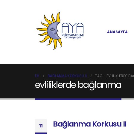
ANASAYFA
EV
BAĞLANMA KORKUSU II
TAG -
EVLILIKLERDE B
evliliklerde bağlanma
Bağlanma Korkusu II
11