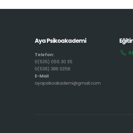
Aya Psikoakademi
Eğiti
0
Telefon:
0(535) 055 30 35
0(539) 386 0256
E-Mail
ayapsikoakademi@gmail.com