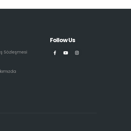
Follow Us
ış Sözleşmesi
kımızda