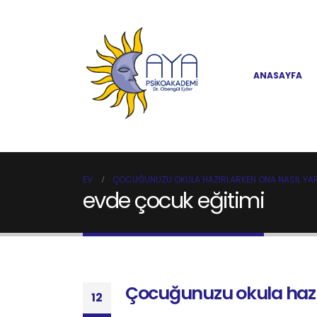
ANASAYFA
EV
ÇOCUĞUNUZU OKULA HAZIRLARKEN ONA NASIL YARD
evde çocuk eğitimi
Çocuğunuzu okula hazırl
12