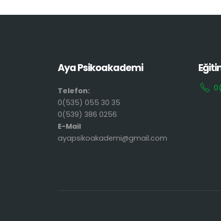
Aya Psikoakademi
Eğiti
0
Telefon:
0(535) 055 30 35
0(539) 386 0256
E-Mail
ayapsikoakademi@gmail.com