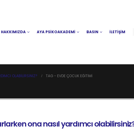
HAKKIMIZDA
AYA PSİKOAKADEMİ
BASIN
İLETİŞİM
IMCI OLABILIRSINIZ?
TAG -
EVDE ÇOCUK EĞITIMI
arken ona nasıl yardımcı olabilirsiniz