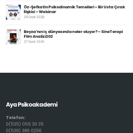
Öz-Şefkatin Psikodinamik Temelleri – Bir Usta Çırak
İlişkisi – Webinar
29 Ocak 2026
Beyza’nın iç dünyasında neler oluyor? – SineTerapi
Film Analizi202
27 Ocak 2026
Aya Psikoakademi
Telefon:
0(535) 055 30 35
0(539) 386 0256