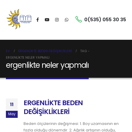
0(535) 055 30 35
EV
ERGENLİKTE BEDEN DEĞİŞİKLİKLERİ
TAG -
ERGENLIKTE NELER YAPMALI
ergenlikte neler yapmalı
ERGENLİKTE BEDEN
11
DEĞİŞİKLİKLERİ
May
Beden ölçülerinin değişmesi: 1. Boy uzamasının en
fazla olduğu dönemdir. 2. Ağırlık artışının olduğu,