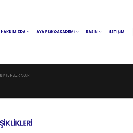
HAKKIMIZDA
AYA PSİKOAKADEMİ
BASIN
İLETİŞİM
LIKTE NELER OLUR
İKLİKLERİ