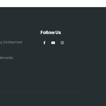
Follow Us
ış Sözleşmesi
kımızda