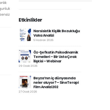
anlık
gunluk
zensiz
Etkinlikler
Narsisistik Kişilik Bozukluğu
Vaka Analizi
5 Haziran 2026
Öz-Şefkatin Psikodinamik
Temelleri – Bir Usta Çırak
İlişkisi – Webinar
.
29 Ocak 2026
Beyza’nın iç dünyasında
neler oluyor? – SineTerapi
Film Analizi202
27 Ocak 2026