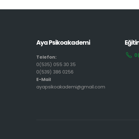
Aya Psikoakademi
Eğiti
0
Telefon:
0(535) 055 30 35
0(539) 386 0256
E-Mail
ayapsikoakademi@gmail.com