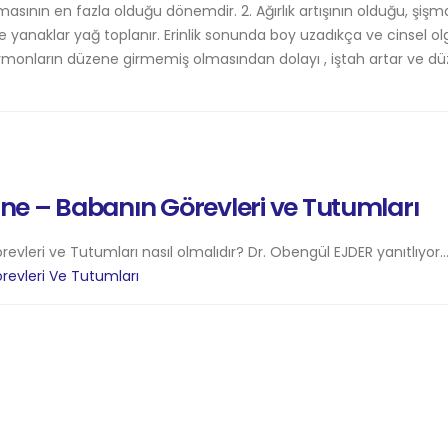
asının en fazla olduğu dönemdir. 2. Ağırlık artışının olduğu, şişm
e yanaklar yağ toplanır. Erinlik sonunda boy uzadıkça ve cinsel ol
monların düzene girmemiş olmasından dolayı , iştah artar ve dü
e – Babanın Görevleri ve Tutumları
leri ve Tutumları nasıl olmalıdır? Dr. Obengül EJDER yanıtlıyor..
evleri Ve Tutumları