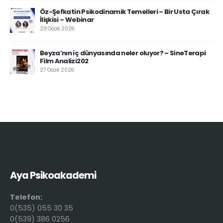
Öz-Şefkatin Psikodinamik Temelleri – Bir Usta Çırak
İlişkisi – Webinar
29 Ocak 2026
Beyza’nın iç dünyasında neler oluyor? – SineTerapi
Film Analizi202
27 Ocak 2026
Aya Psikoakademi
Telefon:
0(535) 055 30 35
0(539) 386 0256