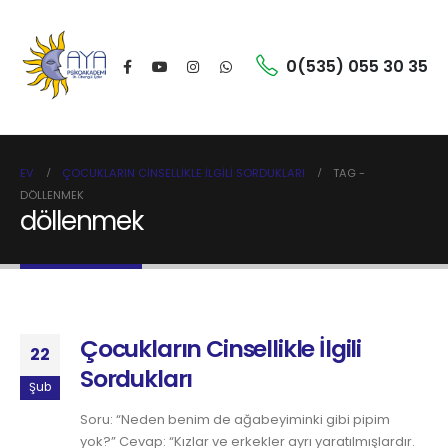
0(535) 055 30 35
EV
ÇOCUKLARIN CINSELLIKLE İLGILI SORDUKLARI
TAG -
DÖLLENMEK
döllenmek
Çocukların Cinsellikle İlgili
22
Sordukları
Şub
Soru: “Neden benim de ağabeyiminki gibi pipim
yok?” Cevap: “Kızlar ve erkekler ayrı yaratılmışlardır.