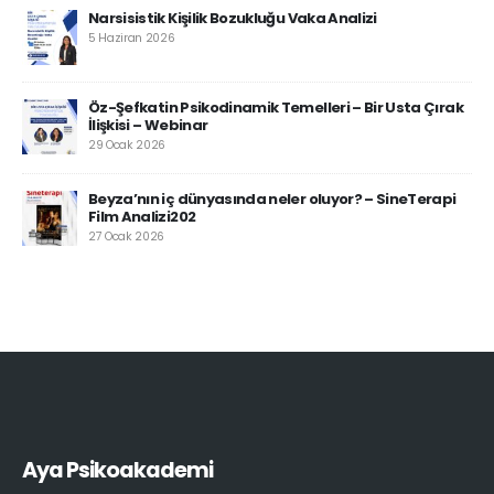
Narsisistik Kişilik Bozukluğu Vaka Analizi
5 Haziran 2026
Öz-Şefkatin Psikodinamik Temelleri – Bir Usta Çırak
İlişkisi – Webinar
29 Ocak 2026
Beyza’nın iç dünyasında neler oluyor? – SineTerapi
Film Analizi202
27 Ocak 2026
Aya Psikoakademi