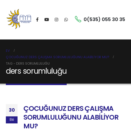
0(535) 055 30 35
EV
ÇOCUĞUNUZ DERS ÇALIŞMA SORUMLULUĞUNU ALABİLİYOR MU?
TAG -
DERS SORUMLULUĞU
ders sorumluluğu
ÇOCUĞUNUZ DERS ÇALIŞMA
30
SORUMLULUĞUNU ALABİLİYOR
Eki
MU?