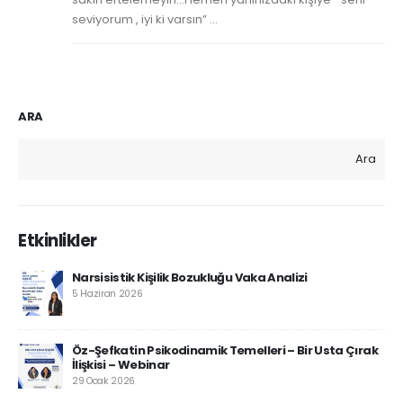
seviyorum , iyi ki varsın” ...
ARA
Ara
Etkinlikler
Narsisistik Kişilik Bozukluğu Vaka Analizi
5 Haziran 2026
Öz-Şefkatin Psikodinamik Temelleri – Bir Usta Çırak
İlişkisi – Webinar
29 Ocak 2026