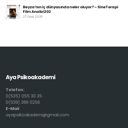
Beyza’nın iç dünyasında neler oluyor? – SineTerapi
Film Analizi202
27 Ocak 2026
Aya Psikoakademi
Telefon:
0(535) 055 30 35
0(539) 386 0256
E-Mail
ayapsikoakademi@gmail.com