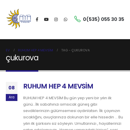
0(535) 055 30 35
EV
RUHUM HEP 4 MEVSİM
TAG -
ÇUKUROVA
çukurova
RUHUM HEP 4 MEVSİM
08
Ara
RUHUM HEP 4 MEVSİM Bu gün yep yeni bir yılın ilk
günü…İlk sabahınızı sımsıcak güneş gibi
sevdiklerinizin gülümsemesi aydınlatsın. İlk çayınızın
sıcaklığını, avuçlarınıza dokunan bir elle hissedin … Bu
yılın ilk şarkısını siz söyleyin. Umutlarınızı , hayallerinizi
sakın ertelemeyin…Hemen yanınızdaki kişiye” seni