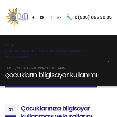
0(535) 055 30 35
EV
ÇOCUKLARINIZA BILGISAYAR KULLANMAYI VE KURALLARINI
ÖĞRETMELISINIZ
TAG -
ÇOCUKLARIN BILGISAYAR KULLANIMI
çocukların bilgisayar kullanımı
Çocuklarınıza bilgisayar
01
kullanmayı ve kurallarını