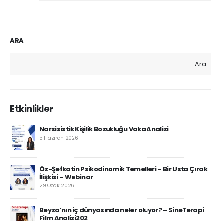
ARA
Ara
Etkinlikler
Narsisistik Kişilik Bozukluğu Vaka Analizi
5 Haziran 2026
Öz-Şefkatin Psikodinamik Temelleri – Bir Usta Çırak
İlişkisi – Webinar
29 Ocak 2026
Beyza’nın iç dünyasında neler oluyor? – SineTerapi
Film Analizi202