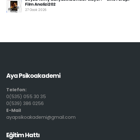
Film Analizi202
27 Ocak 2026
Aya Psikoakademi
Telefon:
0(535) 055 30 35
0(539) 386 0256
E-Mail
ayapsikoakademi@gmail.com
Eğitim Hattı