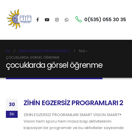
0(535) 055 30 35
EV
ZİHİN EGZERSİZ PROGRAMLARI 2
TAG -
ÇOCUKLARDA GÖRSEL ÖĞRENME
çocuklarda görsel öğrenme
ZİHİN EGZERSİZ PROGRAMLARI 2
30
Eki
ZİHİN EGZERSİZ PROGRAMLARI SMART VISION SMART®
Vision hem sporu hem masa başı aktivitelerini
kapsayan bir programdır ve bu aktiviteler sayesinde