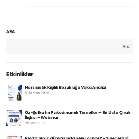
ARA
Ara
Etkinlikler
Narsisistik Kişilik Bozukluğu Vaka Analizi
5 Haziran 2026
Öz-Şefkatin Psikodinamik Temelleri – Bir Usta Çırak
İlişkisi – Webinar
29 Ocak 2026
Beyza’nın iç dünyasında neler oluyor? – SineTerapi