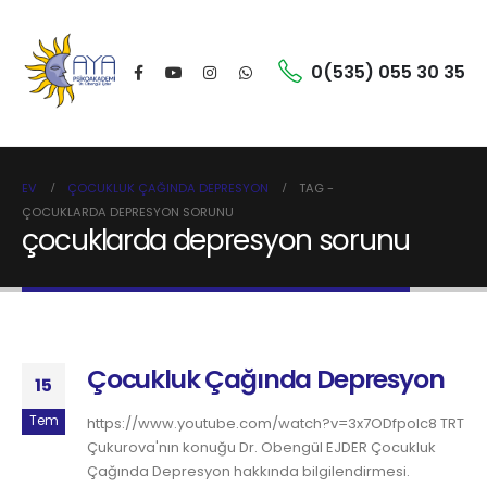
0(535) 055 30 35
EV
ÇOCUKLUK ÇAĞINDA DEPRESYON
TAG -
ÇOCUKLARDA DEPRESYON SORUNU
çocuklarda depresyon sorunu
Çocukluk Çağında Depresyon
15
Tem
https://www.youtube.com/watch?v=3x7ODfpoIc8 TRT
Çukurova'nın konuğu Dr. Obengül EJDER Çocukluk
Çağında Depresyon hakkında bilgilendirmesi.