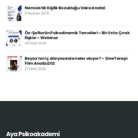
Narsisistik Kişilik Bozukluğu Vaka Analizi
5 Haziran 2026
Öz-Şefkatin Psikodinamik Temelleri – Bir Usta Çırak
İlişkisi – Webinar
29 Ocak 2026
Beyza’nın iç dünyasında neler oluyor? – SineTerapi
Film Analizi202
27 Ocak 2026
Aya Psikoakademi