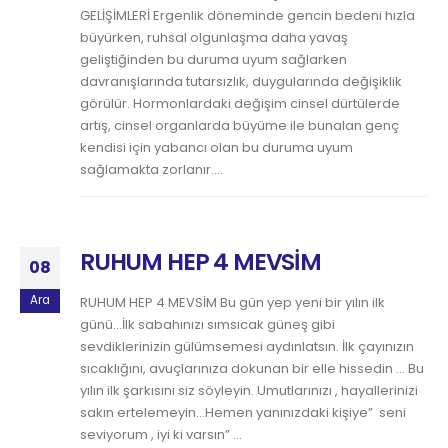
GELİŞİMLERİ Ergenlik döneminde gencin bedeni hızla
büyürken, ruhsal olgunlaşma daha yavaş
geliştiğinden bu duruma uyum sağlarken
davranışlarında tutarsızlık, duygularında değişiklik
görülür. Hormonlardaki değişim cinsel dürtülerde
artış, cinsel organlarda büyüme ile bunalan genç
kendisi için yabancı olan bu duruma uyum
sağlamakta zorlanır....
RUHUM HEP 4 MEVSİM
08
Ara
RUHUM HEP 4 MEVSİM Bu gün yep yeni bir yılın ilk
günü…İlk sabahınızı sımsıcak güneş gibi
sevdiklerinizin gülümsemesi aydınlatsın. İlk çayınızın
sıcaklığını, avuçlarınıza dokunan bir elle hissedin … Bu
yılın ilk şarkısını siz söyleyin. Umutlarınızı , hayallerinizi
sakın ertelemeyin…Hemen yanınızdaki kişiye” seni
seviyorum , iyi ki varsın” ...