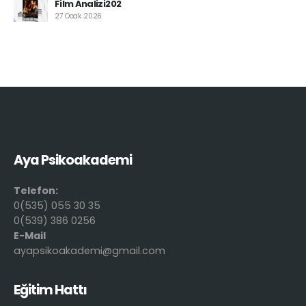
Film Analizi202
27 Ocak 2026
Aya Psikoakademi
Telefon:
0(535) 055 30 35
0(539) 386 0256
E-Mail
ayapsikoakademi@gmail.com
Eğitim Hattı