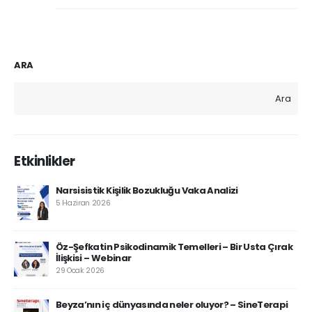
ARA
Ara
Etkinlikler
Narsisistik Kişilik Bozukluğu Vaka Analizi
5 Haziran 2026
Öz-Şefkatin Psikodinamik Temelleri – Bir Usta Çırak
İlişkisi – Webinar
29 Ocak 2026
Beyza’nın iç dünyasında neler oluyor? – SineTerapi