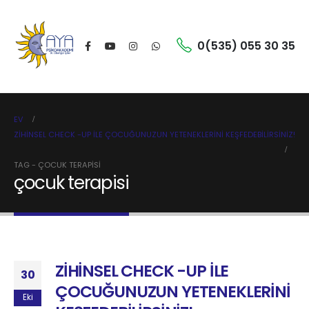
0(535) 055 30 35
EV
ZİHİNSEL CHECK -UP İLE ÇOCUĞUNUZUN YETENEKLERİNİ KEŞFEDEBİLİRSİNİZ!
TAG -
ÇOCUK TERAPISI
çocuk terapisi
ZİHİNSEL CHECK -UP İLE
30
ÇOCUĞUNUZUN YETENEKLERİNİ
Eki