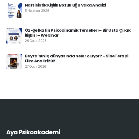
Narsisistik Kişilik Bozukluğu Vaka Analizi
5 Haziran 2026
Öz-Şefkatin Psikodinamik Temelleri – Bir Usta Çırak
İlişkisi – Webinar
29 Ocak 2026
Beyza’nın iç dünyasında neler oluyor? – SineTerapi
Film Analizi202
27 Ocak 2026
Aya Psikoakademi