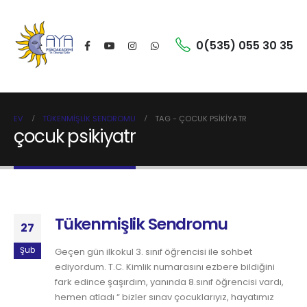
0(535) 055 30 35
EV
TÜKENMIŞLIK SENDROMU
TAG -
ÇOCUK PSIKIYATR
çocuk psikiyatr
Tükenmişlik Sendromu
27
Şub
Geçen gün ilkokul 3. sınıf öğrencisi ile sohbet
ediyordum. T.C. Kimlik numarasını ezbere bildiğini
fark edince şaşırdım, yanında 8.sınıf öğrencisi vardı,
hemen atladı “ bizler sınav çocuklarıyız, hayatımız