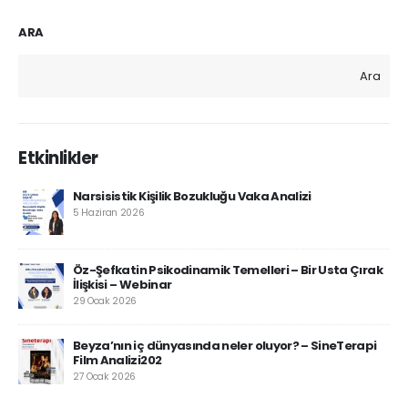
ARA
Ara
Etkinlikler
Narsisistik Kişilik Bozukluğu Vaka Analizi
5 Haziran 2026
Öz-Şefkatin Psikodinamik Temelleri – Bir Usta Çırak
İlişkisi – Webinar
29 Ocak 2026
Beyza’nın iç dünyasında neler oluyor? – SineTerapi
Film Analizi202
27 Ocak 2026