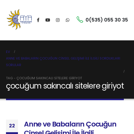
0(535) 055 30 35
EV
ANNE VE BABALARIN ÇOCUĞUN CINSEL GELIŞIMI İLE İLGILI SORDUKLARI
SORULAR
TAG -
ÇOCUĞUM SAKINCALI SITELERE GIRIYOT
çocuğum sakıncalı sitelere giriyot
Anne ve Babaların Çocuğun
22
Cinsel Gelişimi İle İlgili