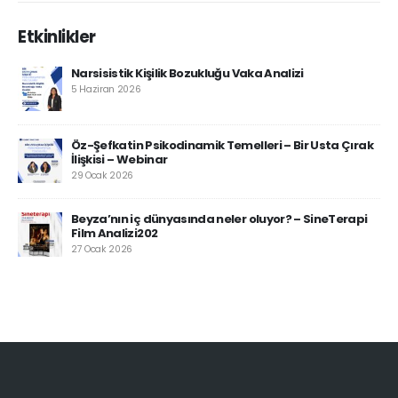
Etkinlikler
Narsisistik Kişilik Bozukluğu Vaka Analizi
5 Haziran 2026
Öz-Şefkatin Psikodinamik Temelleri – Bir Usta Çırak
İlişkisi – Webinar
29 Ocak 2026
Beyza’nın iç dünyasında neler oluyor? – SineTerapi
Film Analizi202
27 Ocak 2026