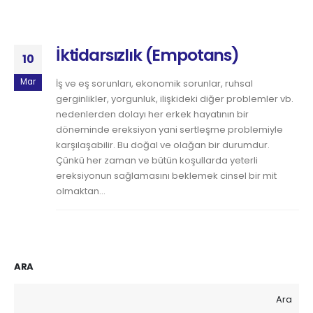
İktidarsızlık (Empotans)
10
Mar
İş ve eş sorunları, ekonomik sorunlar, ruhsal
gerginlikler, yorgunluk, ilişkideki diğer problemler vb.
nedenlerden dolayı her erkek hayatının bir
döneminde ereksiyon yani sertleşme problemiyle
karşılaşabilir. Bu doğal ve olağan bir durumdur.
Çünkü her zaman ve bütün koşullarda yeterli
ereksiyonun sağlamasını beklemek cinsel bir mit
olmaktan...
ARA
Ara