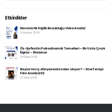
Etkinlikler
Narsisistik Kişilik Bozukluğu Vaka Analizi
5 Haziran 2026
Öz-Şefkatin Psikodinamik Temelleri – Bir Usta Çırak
İlişkisi – Webinar
29 Ocak 2026
Beyza’nın iç dünyasında neler oluyor? – SineTerapi
Film Analizi202
27 Ocak 2026