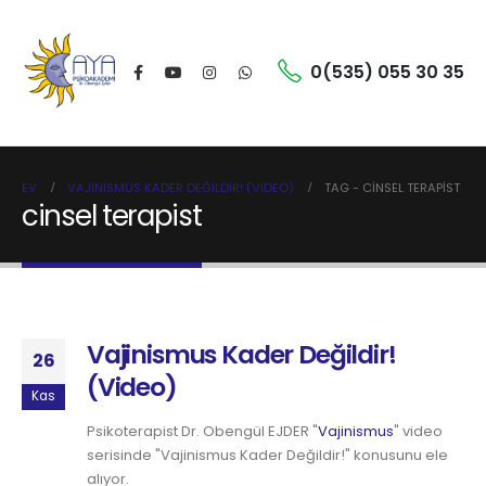
0(535) 055 30 35
EV
VAJINISMUS KADER DEĞILDIR! (VIDEO)
TAG -
CINSEL TERAPIST
cinsel terapist
Vajinismus Kader Değildir!
26
(Video)
Kas
Psikoterapist Dr. Obengül EJDER "
Vajinismus
" video
serisinde "Vajinismus Kader Değildir!" konusunu ele
alıyor.