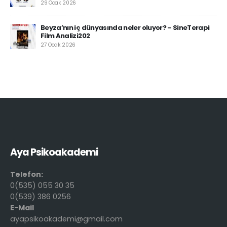
29 Ocak 2026
Beyza’nın iç dünyasında neler oluyor? – SineTerapi
Film Analizi202
27 Ocak 2026
Aya Psikoakademi
Telefon:
0(535) 055 30 35
0(539) 386 0256
E-Mail
ayapsikoakademi@gmail.com