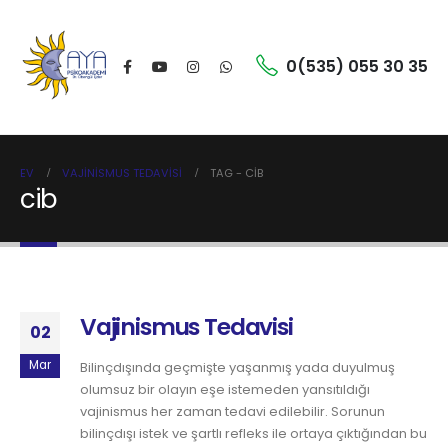
0(535) 055 30 35
EV
VAJINISMUS TEDAVISI
TAG -
CIB
cib
Vajinismus Tedavisi
02
Mar
Bilinçdışında geçmişte yaşanmış yada duyulmuş
olumsuz bir olayın eşe istemeden yansıtıldığı
vajinismus her zaman tedavi edilebilir. Sorunun
bilinçdışı istek ve şartlı refleks ile ortaya çıktığından bu