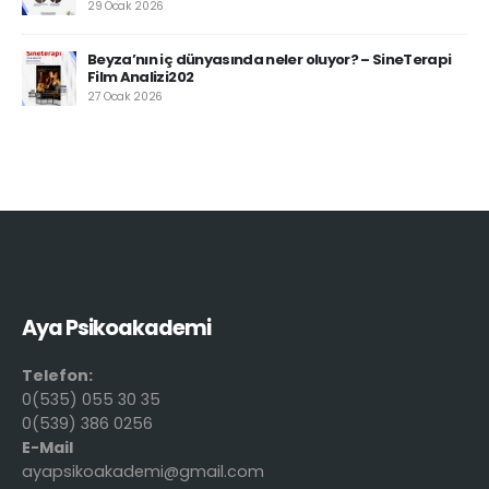
29 Ocak 2026
Beyza’nın iç dünyasında neler oluyor? – SineTerapi
Film Analizi202
27 Ocak 2026
Aya Psikoakademi
Telefon:
0(535) 055 30 35
0(539) 386 0256
E-Mail
ayapsikoakademi@gmail.com