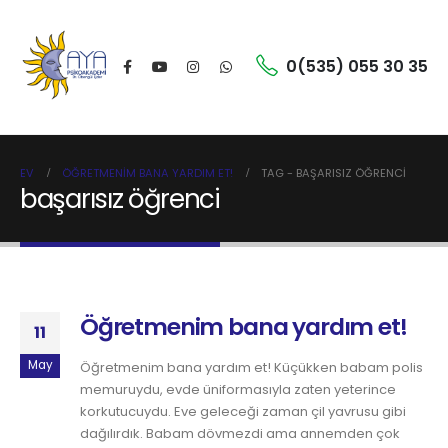
0(535) 055 30 35
EV
ÖĞRETMENIM BANA YARDIM ET!
TAG -
BAŞARISIZ ÖĞRENCI
başarısız öğrenci
Öğretmenim bana yardım et!
11
May
Öğretmenim bana yardım et! Küçükken babam polis
memuruydu, evde üniformasıyla zaten yeterince
korkutucuydu. Eve geleceği zaman çil yavrusu gibi
dağılırdık. Babam dövmezdi ama annemden çok