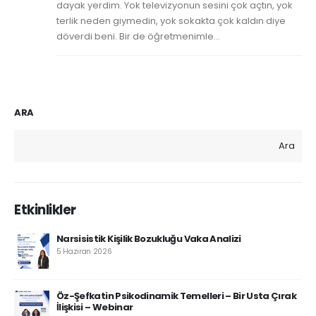
dayak yerdim. Yok televizyonun sesini çok açtın, yok
terlik neden giymedin, yok sokakta çok kaldın diye
döverdi beni. Bir de öğretmenimle...
ARA
Ara
Etkinlikler
Narsisistik Kişilik Bozukluğu Vaka Analizi
5 Haziran 2026
Öz-Şefkatin Psikodinamik Temelleri – Bir Usta Çırak
İlişkisi – Webinar