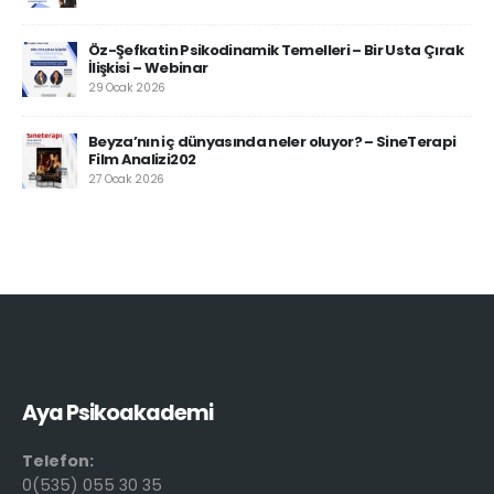
Öz-Şefkatin Psikodinamik Temelleri – Bir Usta Çırak
İlişkisi – Webinar
29 Ocak 2026
Beyza’nın iç dünyasında neler oluyor? – SineTerapi
Film Analizi202
27 Ocak 2026
Aya Psikoakademi
Telefon:
0(535) 055 30 35