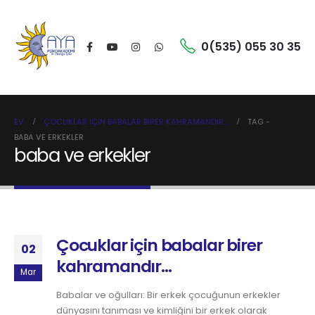
0(535) 055 30 35
EV
ÇOCUKLAR IÇIN BABALAR BIRER KAHRAMANDIR…
TAG -
BABA VE ERKEKLER
baba ve erkekler
Çocuklar için babalar birer
02
kahramandır…
Mar
Babalar ve oğulları: Bir erkek çocuğunun erkekler
dünyasını tanıması ve kimliğini bir erkek olarak