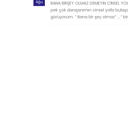
Ağu
BANA BİRŞEY OLMAZ DEMEYİN CİNSEL YOLL
pek çok danışanımın cinsel yolla bulaş
görüyorum. “ Bana bir şey olmaz” , “ b