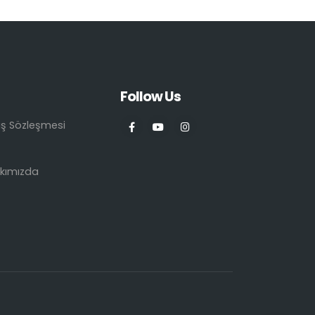
Follow Us
ış Sözleşmesi
kımızda