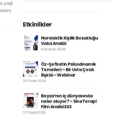
 yaşlı
larını
Etkinlikler
Narsisistik Kişilik Bozukluğu
Vaka Analizi
5 Haziran 2026
Öz-Şefkatin Psikodinamik
Temelleri – Bir Usta Çırak
İlişkisi – Webinar
29 Ocak 2026
Beyza’nın iç dünyasında
neler oluyor? – SineTerapi
Film Analizi202
27 Ocak 2026