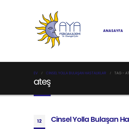
ANASAYFA
EV
CINSEL YOLLA BULAŞAN HASTALIKLAR
TAG -
A
ateş
Cinsel Yolla Bulaşan Ha
12