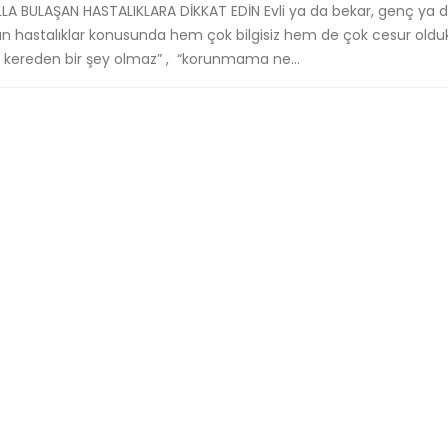
A BULAŞAN HASTALIKLARA DİKKAT EDİN Evli ya da bekar, genç ya da
an hastalıklar konusunda hem çok bilgisiz hem de çok cesur olduk
ir kereden bir şey olmaz” , “korunmama ne...