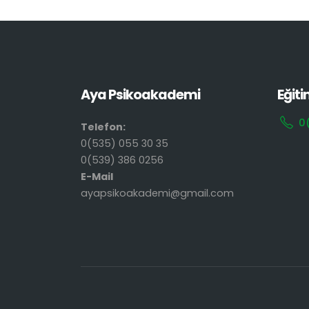
Aya Psikoakademi
Eğiti
0
Telefon:
0(535) 055 30 35
0(539) 386 0256
E-Mail
ayapsikoakademi@gmail.com