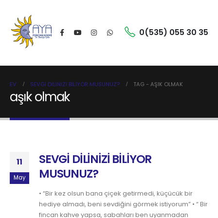
0(535) 055 30 35
EV
SEVGİ DİLİNİZİ BİLİYOR MUSUNUZ?
TAG -
AŞIK OLMAK
aşık olmak
SEVGİ DİLİNİZİ BİLİYOR
11
MUSUNUZ?
May
• “Bir kez olsun bana çiçek getirmedi, küçücük bir
hediye almadı, beni sevdiğini görmek istiyorum” • “ Bir
fincan kahve yapsa, sabahları ben uyanmadan