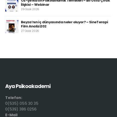
Öz-Şefkatin Psikodinamik Temelleri – Bir Usta Çırak
İlişkisi – Webinar
29 Ocak 2026
Beyza’nın iç dünyasında neler oluyor? – SineTerapi
Film Analizi202
27 Ocak 2026
Aya Psikoakademi
Telefon:
0(535) 055 30 35
0(539) 386 0256
E-Mail