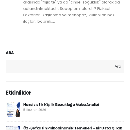
arasında "frijidite" ya da "cinsel soğukluk" olarak da
adlandırılmaktadır. Sebepleri nelerdir? Fiziksel
Faktörler: Yaşlanma ve menopoz, kullanılan bazı
ilaçlar, böbrek,...
ARA
Ara
Etkinlikler
Narsisistik Kişilik Bozukluğu Vaka Analizi
5 Haziran 2026
Öz-Şefkatin Psikodinamik Temelleri – Bir Usta Çırak