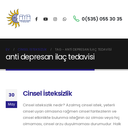
0(535) 055 30 35
EV
CINSEL İSTEKSIZLIK
TAG -
ANTI DEPRESAN ILAÇ TEDAVISI
anti depresan ilaç tedavisi
Cinsel İsteksizlik
30
May
Cinsel isteksizlik nedir? Azalmış cinsel istek, yeterli
cinsel uyarı olmasına rağmen cinsel fantezilerin ve
cinsel etkinlikte bulunma isteğinin az olması veya hiç
olmaması, cinsel arzu duyulmaması durumudur. Halk