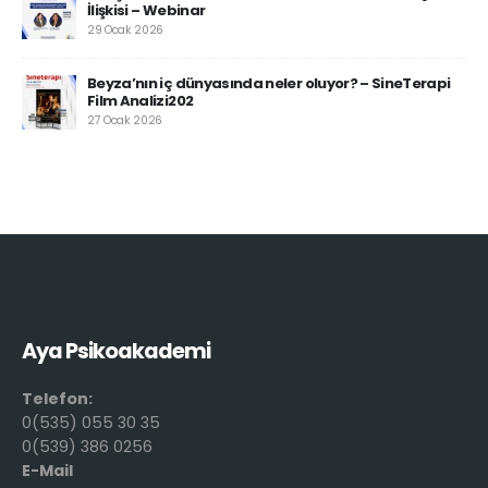
İlişkisi – Webinar
29 Ocak 2026
Beyza’nın iç dünyasında neler oluyor? – SineTerapi
Film Analizi202
27 Ocak 2026
Aya Psikoakademi
Telefon:
0(535) 055 30 35
0(539) 386 0256
E-Mail