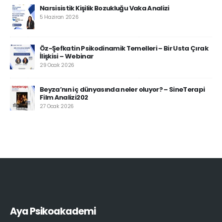
Narsisistik Kişilik Bozukluğu Vaka Analizi
5 Haziran 2026
Öz-Şefkatin Psikodinamik Temelleri – Bir Usta Çırak
İlişkisi – Webinar
29 Ocak 2026
Beyza’nın iç dünyasında neler oluyor? – SineTerapi
Film Analizi202
27 Ocak 2026
Aya Psikoakademi