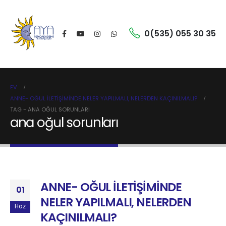
0(535) 055 30 35
EV
ANNE- OĞUL İLETİŞİMİNDE NELER YAPILMALI, NELERDEN KAÇINILMALI?
TAG -
ANA OĞUL SORUNLARI
ana oğul sorunları
ANNE- OĞUL İLETİŞİMİNDE
01
NELER YAPILMALI, NELERDEN
Haz
KAÇINILMALI?