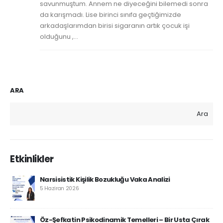
savunmuştum. Annem ne diyeceğini bilemedi sonra
da karışmadı. Lise birinci sınıfa geçtiğimizde
arkadaşlarımdan birisi sigaranın artık çocuk işi
olduğunu ,...
ARA
Ara
Etkinlikler
Narsisistik Kişilik Bozukluğu Vaka Analizi
5 Haziran 2026
Öz-Şefkatin Psikodinamik Temelleri – Bir Usta Çırak