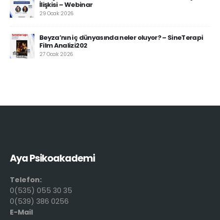
İlişkisi – Webinar
29 Ocak 2026
Beyza’nın iç dünyasında neler oluyor? – SineTerapi
Film Analizi202
27 Ocak 2026
Aya Psikoakademi
Telefon:
0(535) 055 30 35
0(539) 386 0256
E-Mail