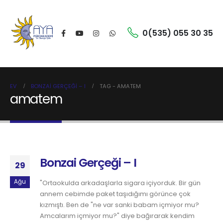
0(535) 055 30 35
EV
BONZAI GERÇEĞI – I
TAG -
AMATEM
amatem
Bonzai Gerçeği – I
29
Ağu
"Ortaokulda arkadaşlarla sigara içiyorduk. Bir gün
annem cebimde paket taşıdığımı görünce çok
kızmıştı. Ben de "ne var sanki babam içmiyor mu?
Amcalarım içmiyor mu?" diye bağırarak kendim