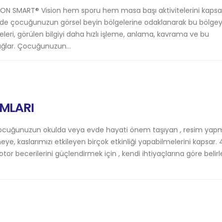
ION SMART® Vision hem sporu hem masa başı aktivitelerini kaps
inde çocuğunuzun görsel beyin bölgelerine odaklanarak bu bölgey
eleri, görülen bilgiyi daha hızlı işleme, anlama, kavrama ve bu
ağlar. Çocuğunuzun...
AMLARI
ocuğunuzun okulda veya evde hayati önem taşıyan , resim ya
, kaslarımızı etkileyen birçok etkinliği yapabilmelerini kapsar. 4
or becerilerini güçlendirmek için , kendi ihtiyaçlarına göre belir