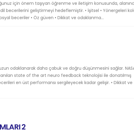
ğunuz için önem taşıyan öğrenme ve iletişim konusunda, alanın
 dil becerilerini geliştirmeyi hedeflemiştir. • İşitsel • Yönergeleri k
 sosyal beceriler • Öz güven • Dikkat ve odaklanma...
un odaklanarak daha çabuk ve doğru düşünmesini sağlar. NAS
anılan state of the art neuro feedback teknolojisi ile donatılmış
cerileri en üst performansı sergileyecek kadar gelişir. • Dikkat ve
MLARI 2