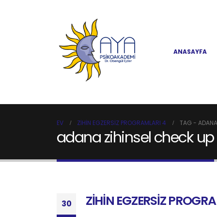
ANASAYFA
EV
ZİHİN EGZERSİZ PROGRAMLARI 4
TAG -
ADANA
adana zihinsel check up
ZİHİN EGZERSİZ PROGRA
30