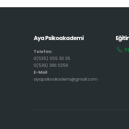
Aya Psikoakademi
Eğiti
0
Telefon:
0(535) 055 30 35
0(539) 386 0256
E-Mail
ayapsikoakademi@gmail.com