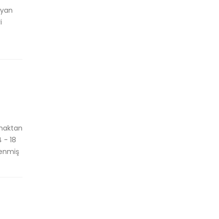
ayan
i
pmaktan
 - 18
lenmiş