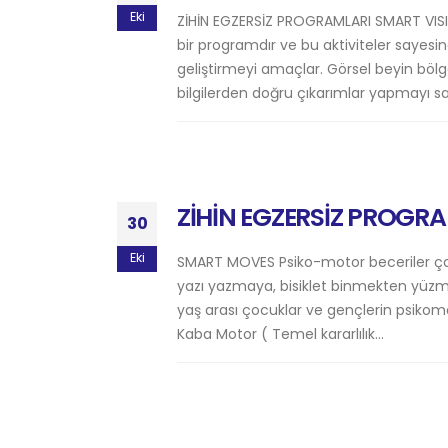
Eki
ZİHİN EGZERSİZ PROGRAMLARI SMART VIS
bir programdır ve bu aktiviteler sayes
geliştirmeyi amaçlar. Görsel beyin bölg
bilgilerden doğru çıkarımlar yapmayı s
ZİHİN EGZERSİZ PROGR
30
Eki
SMART MOVES Psiko-motor beceriler ç
yazı yazmaya, bisiklet binmekten yüzmeye
yaş arası çocuklar ve gençlerin psikomot
Kaba Motor ( Temel kararlılık...