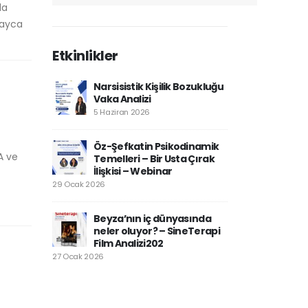
da
olayca
Etkinlikler
Narsisistik Kişilik Bozukluğu
Vaka Analizi
5 Haziran 2026
Öz-Şefkatin Psikodinamik
A ve
Temelleri – Bir Usta Çırak
İlişkisi – Webinar
29 Ocak 2026
Beyza’nın iç dünyasında
neler oluyor? – SineTerapi
Film Analizi202
27 Ocak 2026