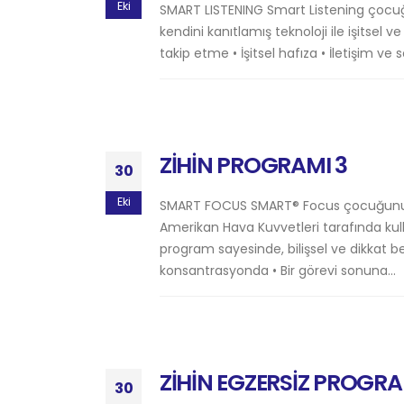
Eki
SMART LISTENING Smart Listening çocu
kendini kanıtlamış teknoloji ile işitsel ve
takip etme • İşitsel hafıza • İletişim ve
ZİHİN PROGRAMI 3
30
Eki
SMART FOCUS SMART® Focus çocuğunuz
Amerikan Hava Kuvvetleri tarafında kull
program sayesinde, bilişsel ve dikkat be
konsantrasyonda • Bir görevi sonuna...
ZİHİN EGZERSİZ PROGRA
30