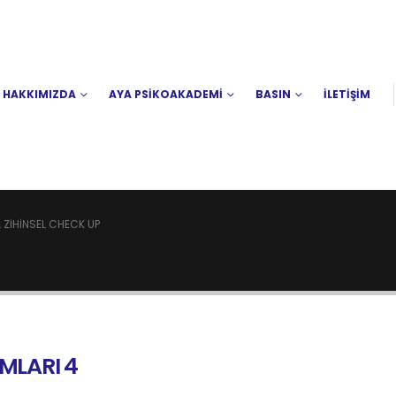
HAKKIMIZDA
AYA PSİKOAKADEMİ
BASIN
İLETİŞİM
 ZIHINSEL CHECK UP
MLARI 4