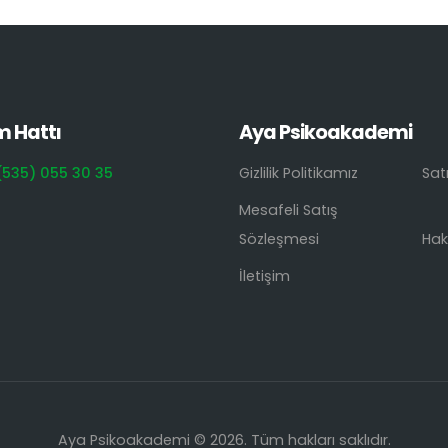
m Hattı
Aya Psikoakademi
(535) 055 30 35
Gizlilik Politikamız
Sat
Mesafeli Satış
Sözleşmesi
Hak
İletişim
Aya Psikoakademi © 2026. Tüm hakları saklıdır.