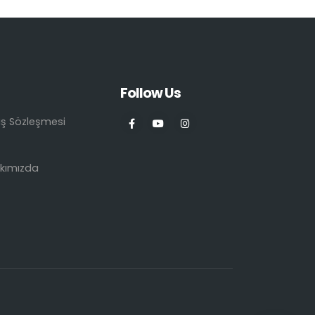
Follow Us
ış Sözleşmesi
kımızda