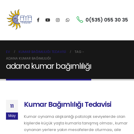
0(535) 055 30 35
EV
KUMAR BAĞIMLILIĞI TEDAVISI
TAG -
ADANA KUMAR BAĞIMLILIĞI
adana kumar bağımlılığı
Kumar Bağımlılığı Tedavisi
11
May
Kumar oynama alışkanlığı patolojik seviyelerde olan
kişilerde küçük yaşta kumarla tanışmış olması , kumar
oynanan yerlere yakın mesafelerde oturması, aile