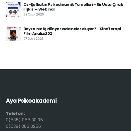
Öz-Şefkatin Psikodinamik Temelleri – Bir Usta Çırak
İlişkisi – Webinar
29 Ocak 2026
Beyza’nın iç dünyasında neler oluyor? – SineTerapi
Film Analizi202
27 Ocak 2026
Aya Psikoakademi
Telefon:
0(535) 055 30 35
0(539) 386 0256