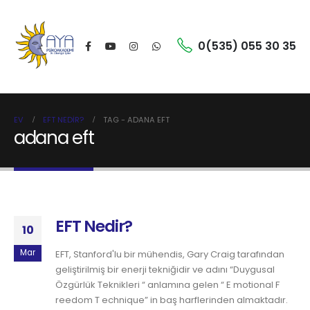
0(535) 055 30 35
EV
EFT NEDIR?
TAG -
ADANA EFT
adana eft
EFT Nedir?
10
Mar
EFT, Stanford'lu bir mühendis, Gary Craig tarafından
geliştirilmiş bir enerji tekniğidir ve adını “Duygusal
Özgürlük Teknikleri “ anlamına gelen “ E motional F
reedom T echnique” in baş harflerinden almaktadır.