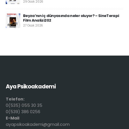
29 Ocak 2026
Beyza’nın iç dünyasında neler oluyor? – SineTerapi
Film Analizi202
27 Ocak 2026
Aya Psikoakademi
Telefon:
0(535) 055 30 35
0(539) 386 0256
E-Mail
ayapsikoakademi@gmail.com