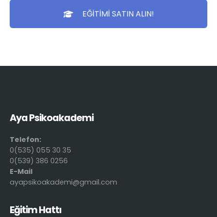
EĞİTİMİ SATIN ALIN!
Aya Psikoakademi
Telefon:
0(535) 055 30 35
0(539) 386 0256
E-Mail
ayapsikoakademi@gmail.com
Eğitim Hattı