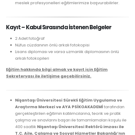
meslek profesyonelleri eğitimlerimize başvurabilirler.
Kayıt – Kabul Sırasında İstenen Belgeler
2 Adet fotoğraf
Nüfus cüzdanının önlü arkalı fotokopisi
Lisans diploması ve varsa uzmanlık diplomasının önlü
arkalı fotokopileri
Eğitim hakkında bilgi almak ve kayıt için Eğitim
Sekreteryası ile iletişime geçebilirsiniz.
Nişantaşı Üniversitesi Sürekli Eğitim Uygulama ve
Araştırma Merkezi ve AYA PSİKOAKADEMİ
tarafından
gerçekleştirilen eğitimin katılımcılarına, teorik ve pratik
çalışma ve sınavlarını başarı ile tamamlamaları koşulu ile
400 saatlik
Nişantaşı Üniversitesi Rektörü imzası ile
T.C. Aile, Çalışma ve Sosyal Hizmetler Bakanlığı’nın