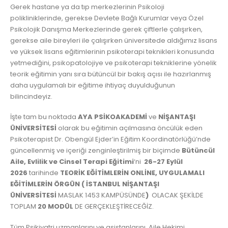
Gerek hastane ya da tıp merkezlerinin Psikoloji
polikliniklerinde, gerekse Devlete Bağlı Kurumlar veya Özel
Psikolojik Danışma Merkezlerinde gerek çiftlerle çalışırken,
gerekse aile bireyleri ile çalışırken üniversitede aldığımız lisans
ve yüksek lisans eğitimlerinin psikoterapi teknikleri konusunda
yetmediğini, psikopatolojiye ve psikoterapi tekniklerine yönelik
teorik eğitimin yanı sıra bütüncül bir bakış açısı ile hazırlanmış
daha uygulamalı bir eğitime ihtiyaç duyulduğunun
bilincindeyiz.
İşte tam bu noktada
AYA PSİKOAKADEMİ
ve
NİŞANTAŞI
ÜNİVERSİTESİ
olarak bu eğitimin açılmasına öncülük eden
Psikoterapist Dr. Obengül Ejder’in Eğitim Koordinatörlüğü’nde
güncellenmiş ve içeriği zenginleştirilmiş bir biçimde
Bütüncül
Aile, Evlilik ve Cinsel Terapi Eğitimi
‘ni
26-27 Eylül
2026
tarihinde
TEORİK EĞİTİMLERİN ONLİNE, UYGULAMALI
EĞİTİMLERİN ÖRGÜN ( İSTANBUL NİŞANTAŞI
ÜNİVERSİTESİ
MASLAK 1453 KAMPÜSÜNDE
)
OLACAK ŞEKİLDE
TOPLAM
20 MODÜL
DE GERÇEKLEŞTİRECEĞİZ.
Tüm Psikiyatri uzmanlarını ve asistanlarını, Aile Hekimi