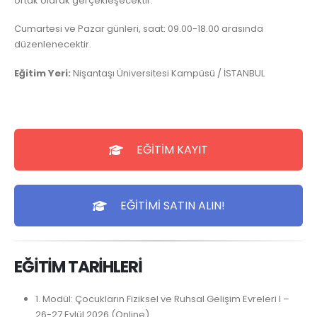
ortak olarak gerçekleşecektir.
Cumartesi ve Pazar günleri, saat: 09.00-18.00 arasında
düzenlenecektir.
Eğitim Yeri:
Nişantaşı Üniversitesi Kampüsü / İSTANBUL
EĞİTİM KAYIT
EĞİTİMİ SATIN ALIN!
EĞİTİM TARİHLERİ
1. Modül: Çocukların Fiziksel ve Ruhsal Gelişim Evreleri I –
26-27 Eylül 2026 (Online)