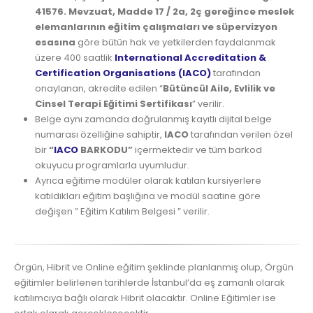
41576. Mevzuat, Madde 17 / 2a, 2ç gereğince meslek
elemanlarının eğitim çalışmaları ve süpervizyon
esasına
göre bütün hak ve yetkilerden faydalanmak
üzere 400 saatlik
International Accreditation &
Certification Organisations (IACO)
tarafından
onaylanan, akredite edilen “
Bütüncül Aile, Evlilik ve
Cinsel Terapi Eğitimi Sertifikası
” verilir.
Belge aynı zamanda doğrulanmış kayıtlı dijital belge
numarası özelliğine sahiptir,
IACO
tarafından verilen özel
bir
“
IACO
BARKODU”
içermektedir ve tüm barkod
okuyucu programlarla uyumludur.
Ayrıca eğitime modüler olarak katılan kursiyerlere
katıldıkları eğitim başlığına ve modül saatine göre
değişen ” Eğitim Katılım Belgesi ” verilir.
Örgün, Hibrit ve Online eğitim şeklinde planlanmış olup, Örgün
eğitimler belirlenen tarihlerde İstanbul’da eş zamanlı olarak
katılımcıya bağlı olarak Hibrit olacaktır. Online Eğitimler ise