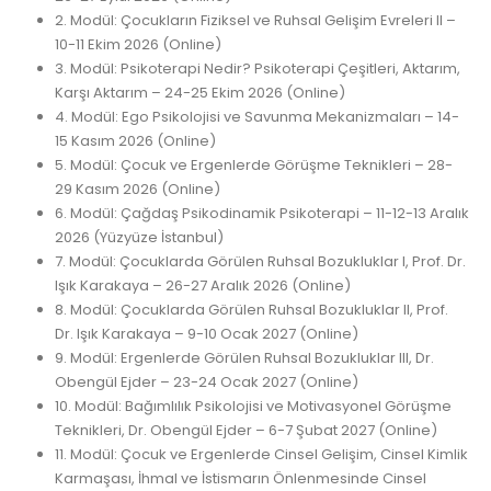
2. Modül: Çocukların Fiziksel ve Ruhsal Gelişim Evreleri II –
10-11 Ekim 2026 (Online)
3. Modül: Psikoterapi Nedir? Psikoterapi Çeşitleri, Aktarım,
Karşı Aktarım – 24-25 Ekim 2026 (Online)
4. Modül: Ego Psikolojisi ve Savunma Mekanizmaları – 14-
15 Kasım 2026 (Online)
5. Modül: Çocuk ve Ergenlerde Görüşme Teknikleri – 28-
29 Kasım 2026 (Online)
6. Modül: Çağdaş Psikodinamik Psikoterapi – 11-12-13 Aralık
2026 (Yüzyüze İstanbul)
7. Modül: Çocuklarda Görülen Ruhsal Bozukluklar I, Prof. Dr.
Işık Karakaya – 26-27 Aralık 2026 (Online)
8. Modül: Çocuklarda Görülen Ruhsal Bozukluklar II, Prof.
Dr. Işık Karakaya – 9-10 Ocak 2027 (Online)
9. Modül: Ergenlerde Görülen Ruhsal Bozukluklar III, Dr.
Obengül Ejder – 23-24 Ocak 2027 (Online)
10. Modül: Bağımlılık Psikolojisi ve Motivasyonel Görüşme
Teknikleri, Dr. Obengül Ejder – 6-7 Şubat 2027 (Online)
11. Modül: Çocuk ve Ergenlerde Cinsel Gelişim, Cinsel Kimlik
Karmaşası, İhmal ve İstismarın Önlenmesinde Cinsel