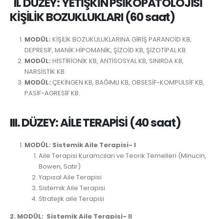
II. DÜZEY: YETİŞKİN PSİKOPATOLOJİSİ
KİŞİLİK BOZUKLUKLARI (60 saat)
MODÜL:
KİŞİLİK BOZUKULUKLARINA GİRİŞ PARANOİD KB,
DEPRESİF, MANİK HİPOMANİK, ŞİZOİD KB, ŞİZOTİPAL KB.
MODÜL:
HİSTİRİONİK KB, ANTİSOSYAL KB, SINIRDA KB,
NARSİSTİK KB.
MODÜL:
ÇEKİNGEN KB, BAĞIMLI KB, OBSESİF-KOMPULSİF KB,
PASİF-AGRESİF KB.
III. DÜZEY: AİLE TERAPİSİ (40 saat)
MODÜL: Sistemik Aile Terapisi- I
Aile Terapisi Kuramcıları ve Teorik Temelleri (Minucin,
Bowen, Satir)
Yapısal Aile Terapisi
Sistemik Aile Terapisi
Stratejik aile Terapisi
2. MODÜL: Sistemik Aile Terapisi- II