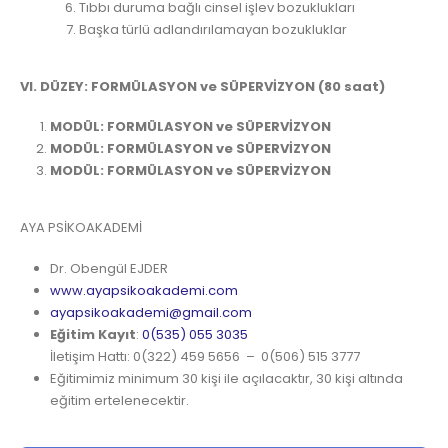
Tıbbı duruma bağlı cinsel işlev bozuklukları
Başka türlü adlandırılamayan bozukluklar
VI. DÜZEY: FORMÜLASYON ve SÜPERVİZYON (80 saat)
MODÜL: FORMÜLASYON ve SÜPERVİZYON
MODÜL: FORMÜLASYON ve SÜPERVİZYON
MODÜL: FORMÜLASYON ve SÜPERVİZYON
AYA PSİKOAKADEMİ
Dr. Obengül EJDER
www.ayapsikoakademi.com
ayapsikoakademi@gmail.com
Eğitim Kayıt
:
0(535) 055 3035
İletişim Hattı: 0(322) 459 5656 – 0(506) 515 3777
Eğitimimiz minimum 30 kişi ile açılacaktır, 30 kişi altında
eğitim ertelenecektir.