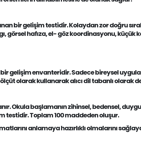
nan bir gelişim testidir. Kolaydan zor doğru sıra
, görsel hafıza, el- göz koordinasyonu, küçük kas
bir gelişim envanteridir. Sadece bireysel uygula
i ölçüt olarak kullanarak alıcı dil tabanlı olarak d
nır. Okula başlamanın zihinsel, bedensel, duygus
şim testidir. Toplam 100 maddeden oluşur.
limatlarını anlamaya hazırlıklı olmalarını sağlaya