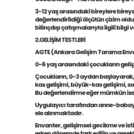
3-12 yaş arasındaki bireylere birey
değerlendirildiği ölçütün çizim ol
bilinçdışı çatışmalarıyla ilgili bilgi v
2.GELİŞİM TESTLERİ
AGTE (Ankara Gelişim Tarama Enva
0-6 yaş arasındaki çocukların geli
Çocukların, 0-3 aydan başlayarak, 48
kas gelişimi, büyük-kas gelişimi, so
Bu değerlendirme eğer mümkün ise 
Uygulayıcı tarafından anne-babaya
ele alınmaktadır.
Envanter, gelişimsel gecikme ve is
erken dönemde fark edilip ve gerekl