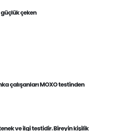
 güçlük çeken
banka çalışanları MOXO testinden
k ve ilgi testidir. Bireyin kişilik