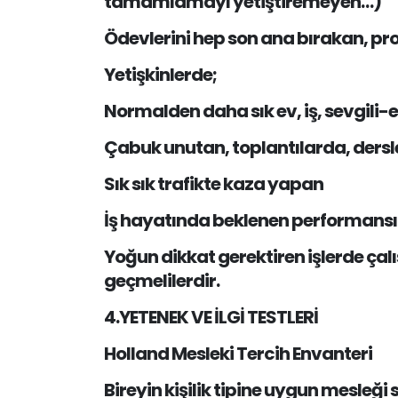
tamamlamayı yetiştiremeyen…)
Ödevlerini hep son ana bırakan, pr
Yetişkinlerde;
Normalden daha sık ev, iş, sevgili-eş
Çabuk unutan, toplantılarda, ders
Sık sık trafikte kaza yapan
İş hayatında beklenen performans
Yoğun dikkat gerektiren işlerde çal
geçmelilerdir.
4.YETENEK VE İLGİ TESTLERİ
Holland Mesleki Tercih Envanteri
Bireyin kişilik tipine uygun mesleği 