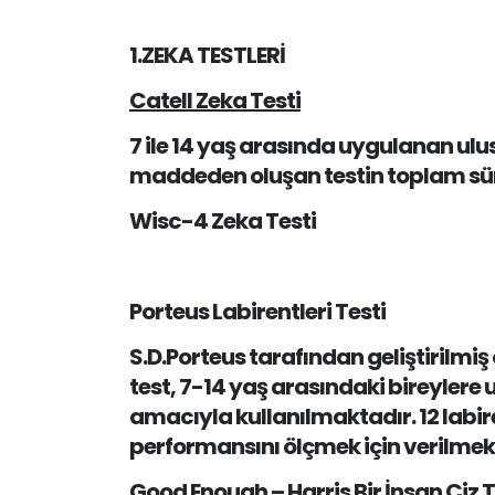
1.ZEKA TESTLERİ
Catell Zeka Testi
7 ile 14 yaş arasında uygulanan ulu
maddeden oluşan testin toplam süresi
Wisc-4 Zeka Testi
Porteus Labirentleri Testi
S.D.Porteus tarafından geliştirilmiş
test, 7-14 yaş arasındaki bireylere
amacıyla kullanılmaktadır. 12 labir
performansını ölçmek için verilmekt
Good Enough – Harris Bir İnsan Çiz T