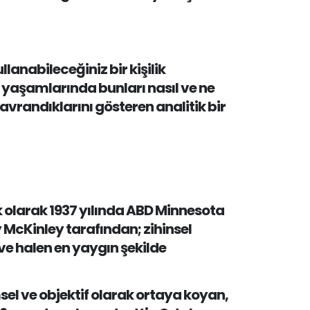
lanabileceğiniz bir kişilik
yal yaşamlarında bunları nasıl ve ne
davrandıklarını gösteren analitik bir
k olarak 1937 yılında ABD Minnesota
y McKinley tarafından; zihinsel
 ve halen en yaygın şekilde
limsel ve objektif olarak ortaya koyan,