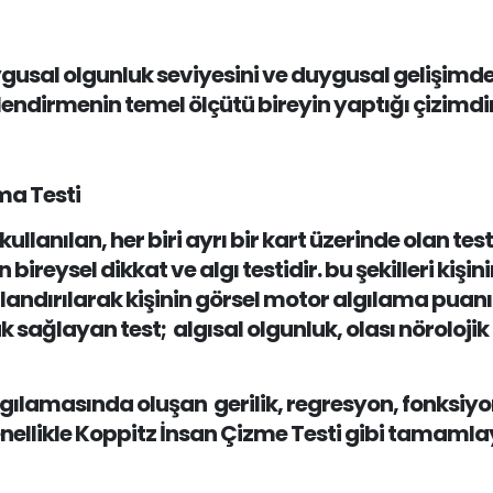
gusal olgunluk seviyesini ve duygusal gelişimde ya
lendirmenin temel ölçütü bireyin yaptığı çizimdir
ma Testi
 kullanılan, her biri ayrı bir kart üzerinde olan te
n bireysel dikkat ve algı testidir. bu şekilleri kişin
puanlandırılarak kişinin görsel motor algılama pua
sağlayan test; algısal olgunluk, olası nöroloj
gılamasında oluşan gerilik, regresyon, fonksiyo
likle Koppitz İnsan Çizme Testi gibi tamamlayıcı