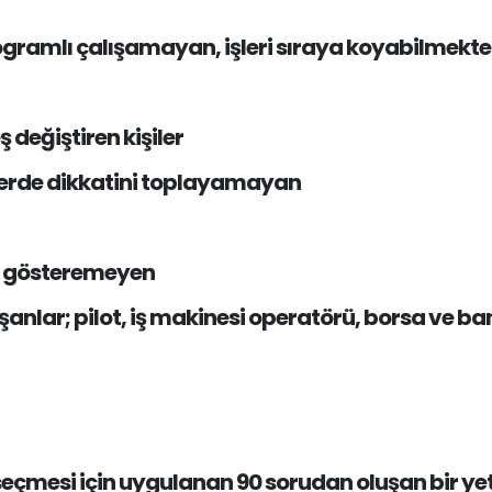
ogramlı çalışamayan, işleri sıraya koyabilmekte
 değiştiren kişiler
lerde dikkatini toplayamayan
ı gösteremeyen
ışanlar; pilot, iş makinesi operatörü, borsa ve 
seçmesi için uygulanan 90 sorudan oluşan bir yetene