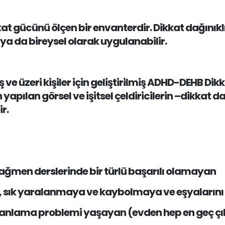
at gücünü ölçen bir envanterdir. Dikkat dağınıkl
e ya da bireysel olarak uygulanabilir.
e üzeri kişiler için geliştirilmiş ADHD-DEHB Dikka
apılan görsel ve işitsel çeldiricilerin –dikkat dağ
r.
ağmen derslerinde bir türlü başarılı olamayan
an, sık yaralanmaya ve kaybolmaya ve eşyaları
nlama problemi yaşayan (evden hep en geç çık