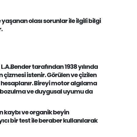
şanan olası sorunlar ile ilgili bilgi
.
st L.A.Bender tarafından 1938 yılında
in çizmesi istenir. Görülen ve çizilen
nı hesaplanır. Bireyi motor algılama
ik bozulma ve duygusal uyumu da
n kaybı ve organik beyin
 bir test ile beraber kullanılarak