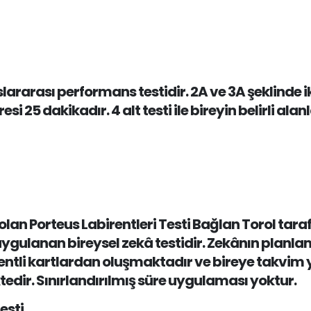
slararası performans testidir. 2A ve 3A şeklinde 
 25 dakikadır. 4 alt testi ile bireyin belirli al
 olan Porteus Labirentleri Testi Bağlan Torol ta
 uygulanan bireysel zekâ testidir. Zekânın planl
entli kartlardan oluşmaktadır ve bireye takvim y
edir. Sınırlandırılmış süre uygulaması yoktur.
esti