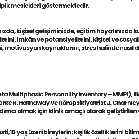
ve tipik meslekleri göstermektedir.
zda, kişisel gelişiminizde, eğitim hayatınızda kul
liklerini, imkân ve potansiyellerini, kişisel ve sos
ini, motivasyon kaynaklarını, stres halinde nasıl 
ota Multiphasic Personality Inventory – MMPI), il
tarke R. Hathaway ve nöropsikiyatrist J. Charnle
dımcı olmak için klinik amaçlı olarak geliştirilen
ti,16 yaş üzeri bireylerin; kişilik özelliklerini bi