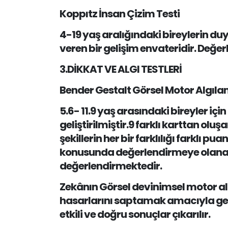
Koppıtz İnsan Çizim Testi
4-19 yaş aralığındaki bireylerin duy
veren bir gelişim envateridir. Değer
3.DİKKAT VE ALGI TESTLERİ
Bender Gestalt Görsel Motor Algıla
5.6- 11.9 yaş arasındaki bireyler için
geliştirilmiştir.9 farklı karttan oluşa
şekillerin her bir farklılığı farklı 
konusunda değerlendirmeye olanak 
değerlendirmektedir.
Zekânın Görsel devinimsel motor al
hasarlarını saptamak amacıyla genel
etkili ve doğru sonuçlar çıkarılır.