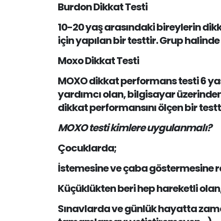
Burdon Dikkat Testi
10-20 yaş arasındaki bireylerin dikk
için yapılan bir testtir. Grup halind
Moxo Dikkat Testi
MOXO dikkat performans testi 6 yaş v
yardımcı olan, bilgisayar üzerinden y
dikkat performansını ölçen bir testti
MOXO testi kimlere uygulanmalı?
Çocuklarda;
İstemesine ve çaba göstermesine r
Küçüklükten beri hep hareketli ol
Sınavlarda ve günlük hayatta zama