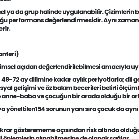
sel ya da grup halinde uygulanabilir. Çizimlerin 
duğu performans değerlendirmesidir. Aynı zamand
erir.
nteri)
şimsel açıdan değerlendirilebilmesi amacıyla uy
-72 ay dilimine kadar aylık periyotlarla; dil gel
syal gelişimi ve öz bakım becerileri belirli ölçüm
anne-baba ve çocuğun bir arada olduğu bir or
 yöneltilen154 sorunun yanı sıra çocuk da aynı
tikrar gösterememe açısından risk altında oldu
i önlemlerin alınabilmesine de olanak sağlar.