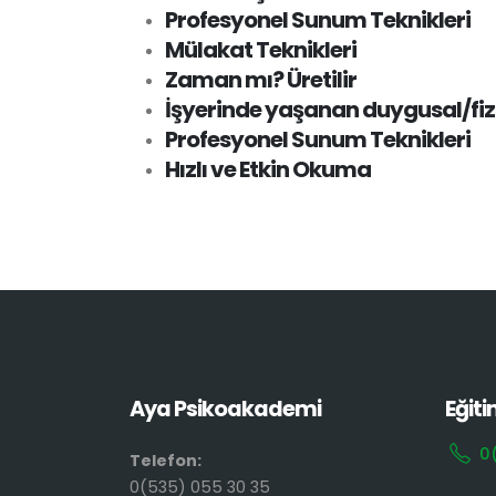
Profesyonel Sunum Teknikleri
Mülakat Teknikleri
Zaman mı? Üretilir
İşyerinde yaşanan duygusal/fizi
Profesyonel Sunum Teknikleri
Hızlı ve Etkin Okuma
Aya Psikoakademi
Eğiti
0
Telefon:
0(535) 055 30 35