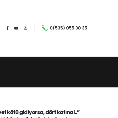
0(535) 055 30 35
yet kötü gidiyorsa, dört katına!..”