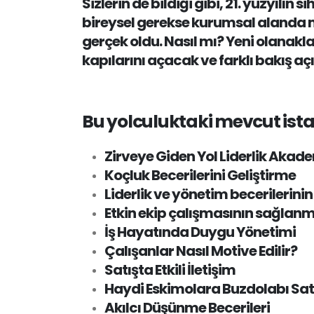
Sizlerin de bildiği gibi, 21. yüzyılın
bireysel gerekse kurumsal alanda mu
gerçek oldu. Nasıl mı? Yeni olanak
kapılarını açacak ve farklı bakış a
Bu yolculuktaki mevcut ist
Zirveye Giden Yol Liderlik Akadem
Koçluk Becerilerini Geliştirme
Liderlik ve yönetim becerilerinin 
Etkin ekip çalışmasının sağlanm
İş Hayatında Duygu Yönetimi
Çalışanlar Nasıl Motive Edilir?
Satışta Etkili İletişim
Haydi Eskimolara Buzdolabı Sa
Akılcı Düşünme Becerileri