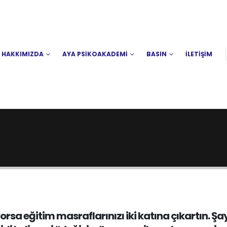
HAKKIMIZDA
AYA PSİKOAKADEMİ
BASIN
İLETİŞİM
iyorsa eğitim masraflarınızı iki katına çıkartın. Şa