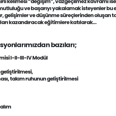
 sihirli kelimesi “değişim”, vazgeçilmez kavramı is
tluluğu ve başarıyı yakalamak isteyenler bu eğit
lar, gelişimler ve düşünme süreçlerinden oluşan
çıları kazandıracak eğitimlere katılarak…
asyonlarımızdan bazıları;
isi I-II-III-IV Modül
geliştirilmesi,
ası, takım ruhunun geliştirilmesi
talım