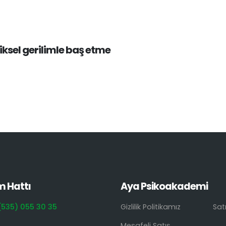
ksel gerilimle baş etme
m Hattı
Aya Psikoakademi
(535) 055 30 35
Gizlilik Politikamız
Sat
Mesafeli Satış