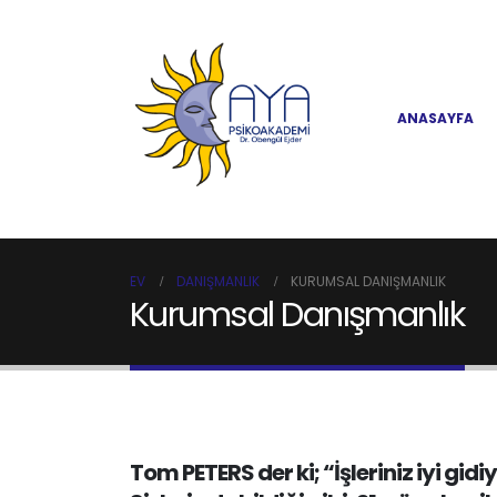
ANASAYFA
EV
DANIŞMANLIK
KURUMSAL DANIŞMANLIK
Kurumsal Danışmanlık
Tom PETERS der ki; “İşleriniz iyi gid